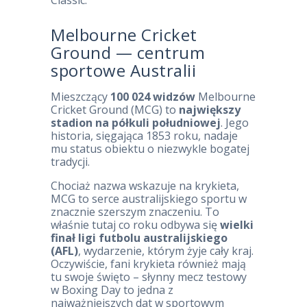
Classic.
Melbourne Cricket
Ground — centrum
sportowe Australii
Mieszczący
100 024 widzów
Melbourne
Cricket Ground (MCG) to
największy
stadion na półkuli południowej
. Jego
historia, sięgająca 1853 roku, nadaje
mu status obiektu o niezwykle bogatej
tradycji.
Chociaż nazwa wskazuje na krykieta,
MCG to serce australijskiego sportu w
znacznie szerszym znaczeniu. To
właśnie tutaj co roku odbywa się
wielki
finał ligi futbolu australijskiego
(AFL)
, wydarzenie, którym żyje cały kraj.
Oczywiście, fani krykieta również mają
tu swoje święto – słynny mecz testowy
w Boxing Day to jedna z
najważniejszych dat w sportowym