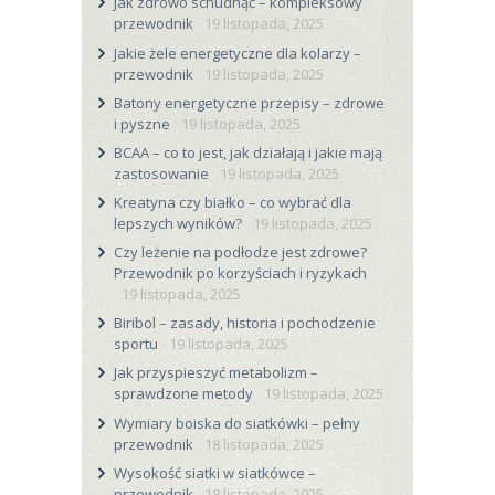
Jak zdrowo schudnąć – kompleksowy
przewodnik
19 listopada, 2025
Jakie żele energetyczne dla kolarzy –
przewodnik
19 listopada, 2025
Batony energetyczne przepisy – zdrowe
i pyszne
19 listopada, 2025
BCAA – co to jest, jak działają i jakie mają
zastosowanie
19 listopada, 2025
Kreatyna czy białko – co wybrać dla
lepszych wyników?
19 listopada, 2025
Czy leżenie na podłodze jest zdrowe?
Przewodnik po korzyściach i ryzykach
19 listopada, 2025
Biribol – zasady, historia i pochodzenie
sportu
19 listopada, 2025
Jak przyspieszyć metabolizm –
sprawdzone metody
19 listopada, 2025
Wymiary boiska do siatkówki – pełny
przewodnik
18 listopada, 2025
Wysokość siatki w siatkówce –
przewodnik
18 listopada, 2025