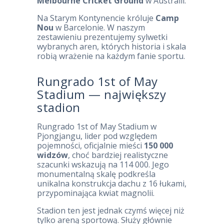
Melbourne Cricket Ground
w Australii.
Na Starym Kontynencie króluje
Camp
Nou
w Barcelonie. W naszym
zestawieniu prezentujemy sylwetki
wybranych aren, których historia i skala
robią wrażenie na każdym fanie sportu.
Rungrado 1st of May
Stadium — największy
stadion
Rungrado 1st of May Stadium w
Pjongjangu, lider pod względem
pojemności, oficjalnie mieści
150 000
widzów
, choć bardziej realistyczne
szacunki wskazują na 114 000. Jego
monumentalną skalę podkreśla
unikalna konstrukcja dachu z 16 łukami,
przypominająca kwiat magnolii.
Stadion ten jest jednak czymś więcej niż
tylko areną sportową. Służy głównie