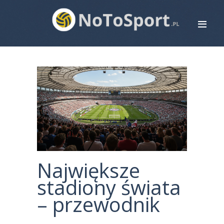
STRONA GŁÓWNA
ROWERY
BIEGANIE
PIŁKA NOŻNA
SIATKÓWKA
ZDROWIE
MAPA STRONY
Największe
KONTAKT
stadiony świata
– przewodnik