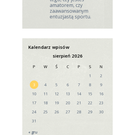
amatorem, czy
zaawansowanym
entuzjastą sportu.
Kalendarz wpisów
sierpień 2026
P
W
Ś
C
P
S
N
1
2
3
4
5
6
7
8
9
10
11
12
13
14
15
16
17
18
19
20
21
22
23
24
25
26
27
28
29
30
31
« gru