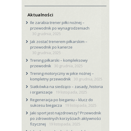
Aktualności
Ile zarabia trener piłki nożnej –
przewodnik po wynagrodzeniach
30 grudnia, 2025
Jak zostać trenerem piłkarskim –
przewodnik po karierze
30 grudnia, 2025
Trening piłkarski – kompleksowy
przewodnik
30 grudnia, 2025
Trening motoryczny w piłce nożnej –
kompletny przewodnik
30 grudnia, 2025
Siatkówka na siedząco – zasady, historia
i organizacje
19 listopada, 2025
Regeneracja po bieganiu – klucz do
sukcesu biegacza
19 listopada, 2025
Jaki sport jest najzdrowszy? Przewodnik
po zdrowotnych korzyściach aktywności
fizycznej
19 listopada, 2025