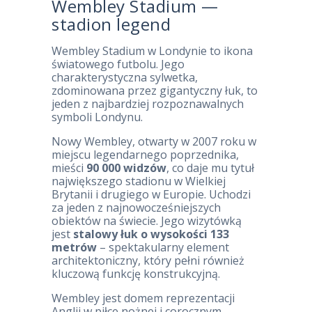
Wembley Stadium —
stadion legend
Wembley Stadium w Londynie to ikona
światowego futbolu. Jego
charakterystyczna sylwetka,
zdominowana przez gigantyczny łuk, to
jeden z najbardziej rozpoznawalnych
symboli Londynu.
Nowy Wembley, otwarty w 2007 roku w
miejscu legendarnego poprzednika,
mieści
90 000 widzów
, co daje mu tytuł
największego stadionu w Wielkiej
Brytanii i drugiego w Europie. Uchodzi
za jeden z najnowocześniejszych
obiektów na świecie. Jego wizytówką
jest
stalowy łuk o wysokości 133
metrów
– spektakularny element
architektoniczny, który pełni również
kluczową funkcję konstrukcyjną.
Wembley jest domem reprezentacji
Anglii w piłce nożnej i corocznym