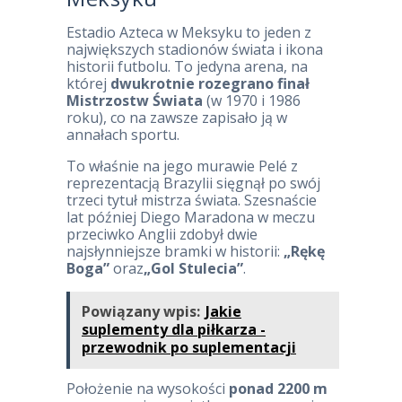
Estadio Azteca w Meksyku to jeden z
największych stadionów świata i ikona
historii futbolu. To jedyna arena, na
której
dwukrotnie rozegrano finał
Mistrzostw Świata
(w 1970 i 1986
roku), co na zawsze zapisało ją w
annałach sportu.
To właśnie na jego murawie Pelé z
reprezentacją Brazylii sięgnął po swój
trzeci tytuł mistrza świata. Szesnaście
lat później Diego Maradona w meczu
przeciwko Anglii zdobył dwie
najsłynniejsze bramki w historii:
„Rękę
Boga”
oraz
„Gol Stulecia”
.
Powiązany wpis:
Jakie
suplementy dla piłkarza -
przewodnik po suplementacji
Położenie na wysokości
ponad 2200 m