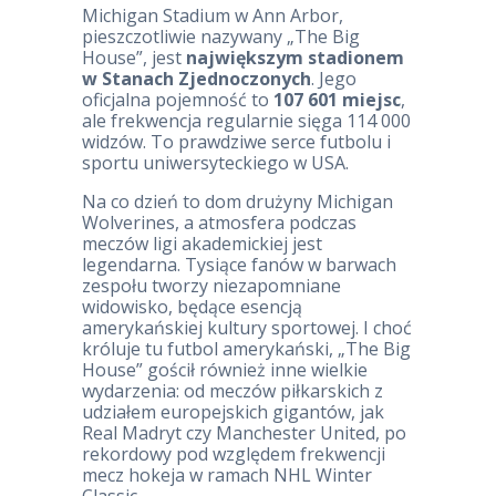
Michigan Stadium w Ann Arbor,
pieszczotliwie nazywany „The Big
House”, jest
największym stadionem
w Stanach Zjednoczonych
. Jego
oficjalna pojemność to
107 601 miejsc
,
ale frekwencja regularnie sięga 114 000
widzów. To prawdziwe serce futbolu i
sportu uniwersyteckiego w USA.
Na co dzień to dom drużyny Michigan
Wolverines, a atmosfera podczas
meczów ligi akademickiej jest
legendarna. Tysiące fanów w barwach
zespołu tworzy niezapomniane
widowisko, będące esencją
amerykańskiej kultury sportowej. I choć
króluje tu futbol amerykański, „The Big
House” gościł również inne wielkie
wydarzenia: od meczów piłkarskich z
udziałem europejskich gigantów, jak
Real Madryt czy Manchester United, po
rekordowy pod względem frekwencji
mecz hokeja w ramach NHL Winter