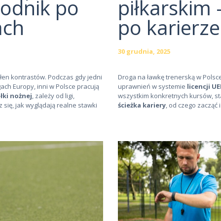
wodnik po
piłkarskim
ach
po karierze
30 grudnia, 2025
łen kontrastów. Podczas gdy jedni
Droga na ławkę trenerską w Polsc
ach Europy, inni w Polsce pracują
uprawnień w systemie
licencji U
iłki nożnej
, zależy od ligi,
wszystkim konkretnych kursów, st
 się, jak wyglądają realne stawki
ścieżka kariery
, od czego zacząć i