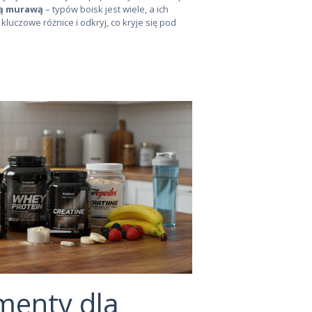
ą murawą
– typów boisk jest wiele, a ich
luczowe różnice i odkryj, co kryje się pod
menty dla