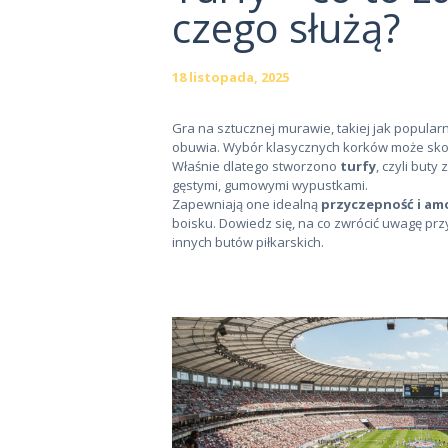
czego służą?
18 listopada, 2025
Gra na sztucznej murawie, takiej jak popula
obuwia. Wybór klasycznych korków może skoń
Właśnie dlatego stworzono
turfy
, czyli but
gęstymi, gumowymi wypustkami.
Zapewniają one idealną
przyczepność i am
boisku. Dowiedz się, na co zwrócić uwagę przy
innych butów piłkarskich.