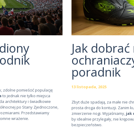
diony
Jak dobrać
wodnik
ochraniaczy
poradnik
13 listopada, 2025
, zdolne pomieścić populację
a
to jednak nie tylko miejsca
a architektury i świadkowie
Zbyt duże spadają, za małe nie ch
Północnej po Stany Zjednoczone,
prosta droga do kontuzji. Zanim k
 rozmiarami. Przedstawiamy
zmierzenie nogi. Wyjaśniamy,
jak
gromne wrażenie.
by idealnie przylegały, nie krępo
bezpieczeństwo.