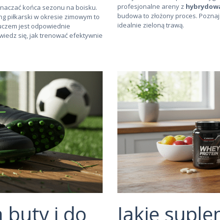
profesjonalne areny z
hybrydow
oznaczać końca sezonu na boisku.
budowa to złożony proces. Poznaj k
g piłkarski w okresie zimowym to
idealnie zieloną trawą.
luczem jest odpowiednie
wiedz się, jak trenować efektywnie
a buty i do
Jakie suple