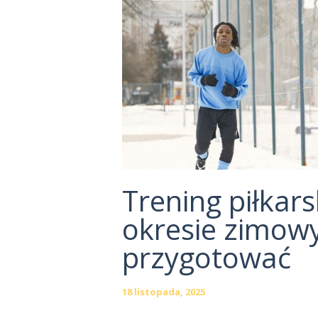
STRONA
GŁÓWNA
ROWERY
BIEGANIE
PIŁKA NOŻNA
Trening piłkars
okresie zimowy
SIATKÓWKA
przygotować
ZDROWIE
MAPA STRONY
18 listopada, 2025