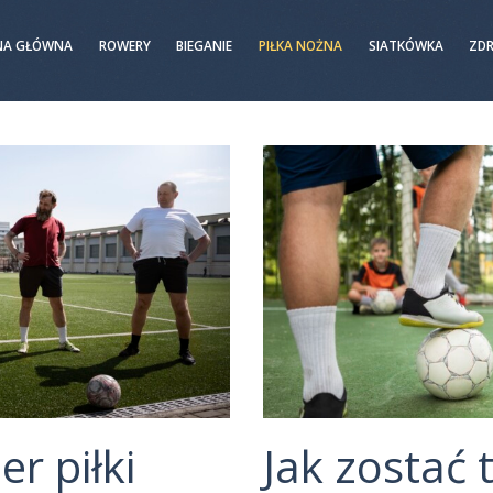
NA GŁÓWNA
ROWERY
BIEGANIE
PIŁKA NOŻNA
SIATKÓWKA
ZD
er piłki
Jak zostać