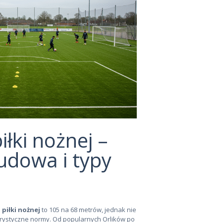
iłki nożnej –
udowa i typy
piłki nożnej
to 105 na 68 metrów, jednak nie
orystyczne normy. Od popularnych Orlików po