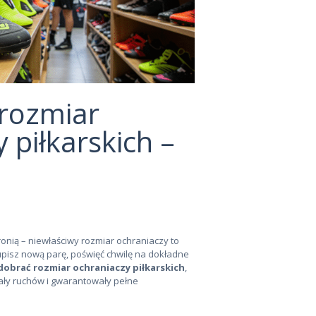
 rozmiar
 piłkarskich –
ronią – niewłaściwy rozmiar ochraniaczy to
upisz nową parę, poświęć chwilę na dokładne
 dobrać rozmiar ochraniaczy piłkarskich
,
wały ruchów i gwarantowały pełne