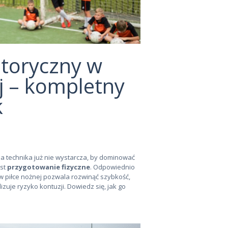
toryczny w
j – kompletny
k
a technika już nie wystarcza, by dominować
est
przygotowanie fizyczne
. Odpowiednio
 piłce nożnej pozwala rozwinąć szybkość,
lizuje ryzyko kontuzji. Dowiedz się, jak go