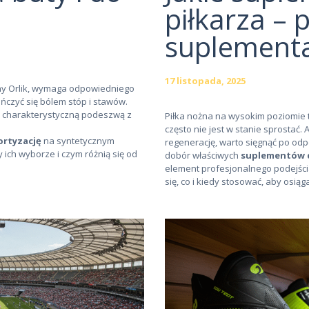
piłkarza –
suplementa
17 listopada, 2025
rny Orlik, wymaga odpowiedniego
czyć się bólem stóp i stawów.
y z charakterystyczną podeszwą z
Piłka nożna na wysokim poziomie 
często nie jest w stanie sprostać.
ortyzację
na syntetycznym
regenerację, warto sięgnąć po odp
 ich wyborze i czym różnią się od
dobór właściwych
suplementów d
element profesjonalnego podejśc
się, co i kiedy stosować, aby osiąg