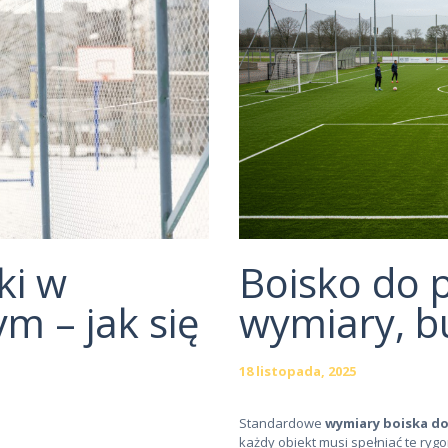
ki w
Boisko do p
m – jak się
wymiary, b
18 listopada, 2025
Standardowe
wymiary boiska do 
każdy obiekt musi spełniać te ryg