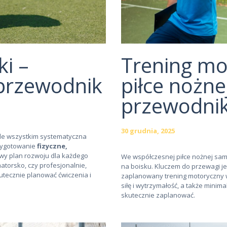
ki –
Trening mo
przewodnik
piłce nożne
przewodni
30 grudnia, 2025
zede wszystkim systematyczna
rzygotowanie
fizyczne,
wy plan rozwoju dla każdego
We współczesnej piłce nożnej sam
atorsko, czy profesjonalnie,
na boisku. Kluczem do przewagi j
utecznie planować ćwiczenia i
zaplanowany trening motoryczny w
siłę i wytrzymałość, a także minima
skutecznie zaplanować.