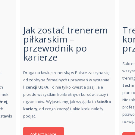
Jak zostać trenerem
Tre
piłkarskim –
ko
przewodnik po
pr
karierze
Sukces 
wszyst
t
Droga na ławkę trenerską w Polsce zaczyna się
trenin
od zdobycia formalnych uprawnień w systemie
techn
ch
licencji UEFA
. To nie tylko kwestia pasji, ale
plan r
łamek
przede wszystkim konkretnych kursów, staży i
Niezal
żnej
,
egzaminów. Wyjaśniamy, jak wygląda ta
ścieżka
profes
ch
kariery
, od czego zacząć i jakie kroki należy
pozwol
 stawki
podjąć.
rozwij
Zobacz więcej