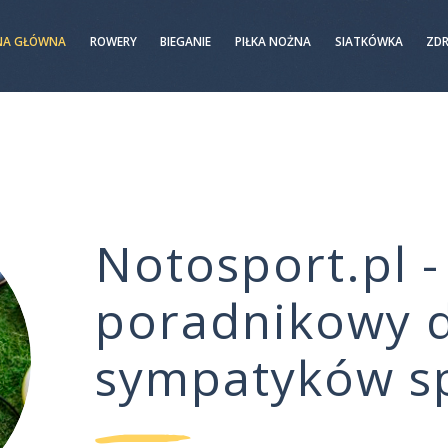
NA GŁÓWNA
ROWERY
BIEGANIE
PIŁKA NOŻNA
SIATKÓWKA
ZD
Notosport.pl -
poradnikowy d
sympatyków s