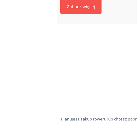
Zobacz więcej
MAPA STRONY
KONTAKT
Planujesz zakup roweru lub chcesz popr