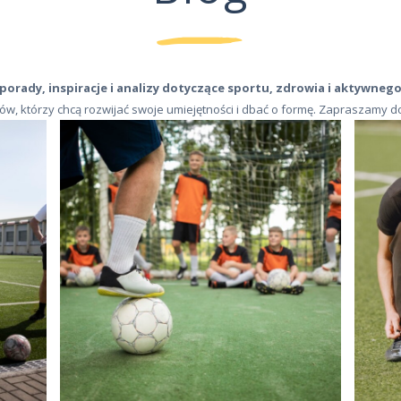
porady, inspiracje i analizy dotyczące sportu, zdrowia i aktywnego 
erów, którzy chcą rozwijać swoje umiejętności i dbać o formę. Zapraszamy 