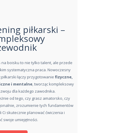
ning piłkarski –
mpleksowy
zewodnik
na boisku to nie tylko talent, ale przede
kim systematyczna praca. Nowoczesny
g piłkarski łączy przygotowanie
fizyczne,
iczne i mentalne
, tworząc kompleksowy
ozwoju dla każdego zawodnika.
eżnie od tego, czy grasz amatorsko, czy
jonalnie, zrozumienie tych fundamentów
i Ci skutecznie planować ćwiczenia i
ać swoje umiejętności.