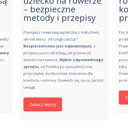
są
dziecko na rowerze
r
– bezpieczne
k
metody i przepisy
p
Planujesz rowerową wycieczkę z maluchem,
Pot, 
wielu
ale nie wiesz, od czego zacząć?
po k
na
Bezpieczeństwo jest najważniejsze
, a
Prawi
wery
przepisy jasno określają, jak przewozić
komfo
u i
dziecko na rowerze.
Wybór odpowiedniego
pozor
sprzętu
, od fotelika po specjalistyczną
kilka
przyczepkę, ma kluczowe znaczenie dla
Dowie
komfortu i ochrony. Dowiedz się, na co zwrócić
po kr
uwagę.
Z
Zobacz więcej