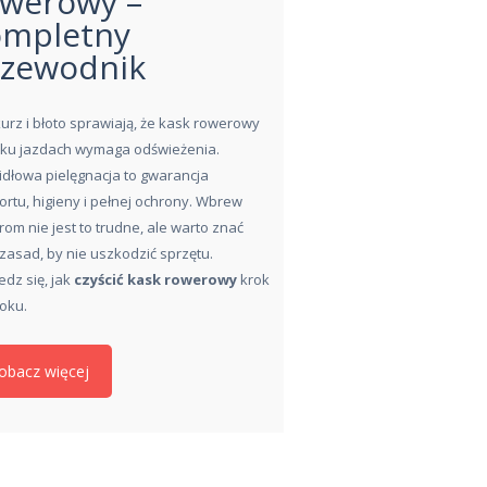
owerowy –
ompletny
rzewodnik
kurz i błoto sprawiają, że kask rowerowy
ilku jazdach wymaga odświeżenia.
dłowa pielęgnacja to gwarancja
rtu, higieny i pełnej ochrony. Wbrew
om nie jest to trudne, ale warto znać
 zasad, by nie uszkodzić sprzętu.
dz się, jak
czyścić kask rowerowy
krok
oku.
obacz więcej