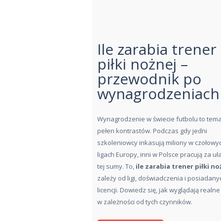
Ile zarabia trener
piłki nożnej –
przewodnik po
STRONA
wynagrodzeniach
GŁÓWNA
Wynagrodzenie w świecie futbolu to tema
ROWERY
pełen kontrastów. Podczas gdy jedni
szkoleniowcy inkasują miliony w czołowy
BIEGANIE
ligach Europy, inni w Polsce pracują za u
tej sumy. To,
ile zarabia trener piłki no
PIŁKA NOŻNA
zależy od ligi, doświadczenia i posiadany
licencji. Dowiedz się, jak wyglądają realne
SIATKÓWKA
w zależności od tych czynników.
ZDROWIE