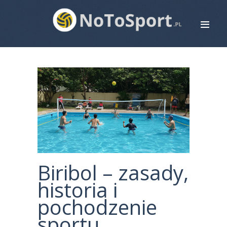
STRONA GŁÓWNA
ROWERY
BIEGANIE
PIŁKA NOŻNA
SIATKÓWKA
ZDROWIE
MAPA STRONY
Biribol – zasady,
KONTAKT
historia i
pochodzenie
sportu