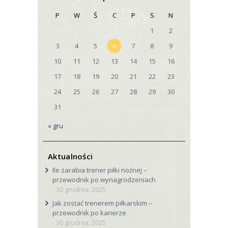
P
W
Ś
C
P
S
N
1
2
3
4
5
6
7
8
9
10
11
12
13
14
15
16
17
18
19
20
21
22
23
24
25
26
27
28
29
30
31
« gru
Aktualności
Ile zarabia trener piłki nożnej –
przewodnik po wynagrodzeniach
30 grudnia, 2025
Jak zostać trenerem piłkarskim –
przewodnik po karierze
30 grudnia, 2025