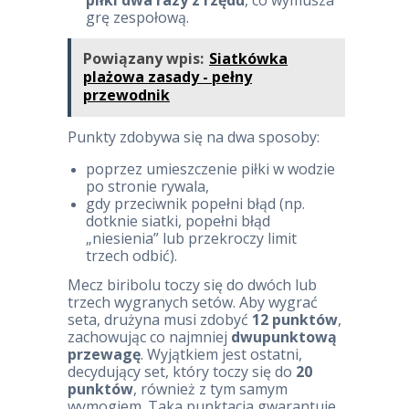
piłki dwa razy z rzędu
, co wymusza
grę zespołową.
Powiązany wpis:
Siatkówka
plażowa zasady - pełny
przewodnik
Punkty zdobywa się na dwa sposoby:
poprzez umieszczenie piłki w wodzie
po stronie rywala,
gdy przeciwnik popełni błąd (np.
dotknie siatki, popełni błąd
„niesienia” lub przekroczy limit
trzech odbić).
Mecz biribolu toczy się do dwóch lub
trzech wygranych setów. Aby wygrać
seta, drużyna musi zdobyć
12 punktów
,
zachowując co najmniej
dwupunktową
przewagę
. Wyjątkiem jest ostatni,
decydujący set, który toczy się do
20
punktów
, również z tym samym
wymogiem. Taka punktacja gwarantuje