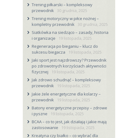
Trening piłkarski – kompleksowy
przewodnik
30 grudnia, 2025
Trening motoryczny w piłce nożnej –
kompletny przewodnik
30 grudnia, 2025
Siatkówka na siedząco – zasady, historia
i organizacje
19 listopada, 2025
Regeneracja po bieganiu – klucz do
sukcesu biegacza
19 listopada, 2025
Jaki sport jest najzdrowszy? Przewodnik
po zdrowotnych korzyściach aktywności
fizycznej
19 listopada, 2025
Jak zdrowo schudnąć – kompleksowy
przewodnik
19 listopada, 2025
Jakie żele energetyczne dla kolarzy –
przewodnik
19 listopada, 2025
Batony energetyczne przepisy – zdrowe
i pyszne
19 listopada, 2025
BCAA – co to jest, jak działają i jakie mają
zastosowanie
19 listopada, 2025
Kreatyna czy białko – co wybrać dla