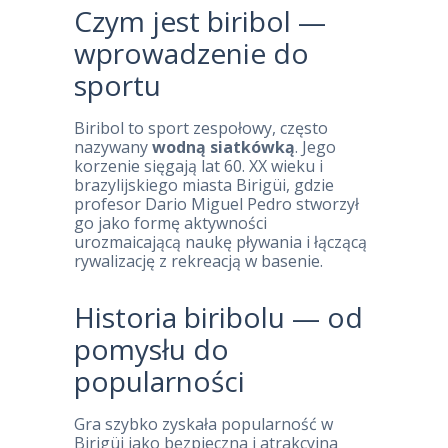
Czym jest biribol —
wprowadzenie do
sportu
Biribol to sport zespołowy, często
nazywany
wodną siatkówką
. Jego
korzenie sięgają lat 60. XX wieku i
brazylijskiego miasta Birigüi, gdzie
profesor Dario Miguel Pedro stworzył
go jako formę aktywności
urozmaicającą naukę pływania i łączącą
rywalizację z rekreacją w basenie.
Historia biribolu — od
pomysłu do
popularności
Gra szybko zyskała popularność w
Birigüi jako bezpieczna i atrakcyjna