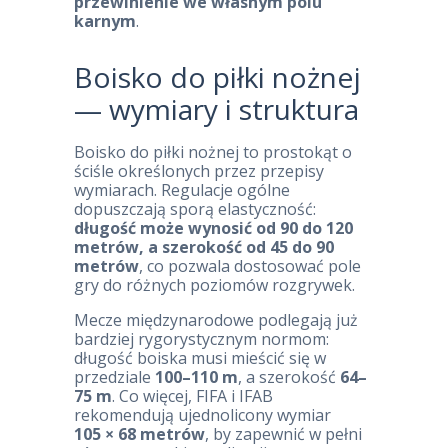
przewinienie we własnym polu
karnym
.
Boisko do piłki nożnej
— wymiary i struktura
Boisko do piłki nożnej to prostokąt o
ściśle określonych przez przepisy
wymiarach. Regulacje ogólne
dopuszczają sporą elastyczność:
długość może wynosić od 90 do 120
metrów, a szerokość od 45 do 90
metrów
, co pozwala dostosować pole
gry do różnych poziomów rozgrywek.
Mecze międzynarodowe podlegają już
bardziej rygorystycznym normom:
długość boiska musi mieścić się w
przedziale
100–110 m
, a szerokość
64–
75 m
. Co więcej, FIFA i IFAB
rekomendują ujednolicony wymiar
105 × 68 metrów
, by zapewnić w pełni