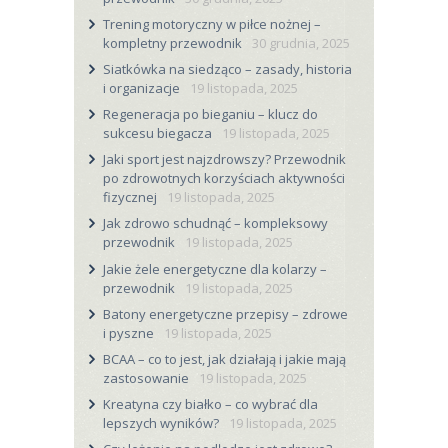
Trening motoryczny w piłce nożnej –
kompletny przewodnik
30 grudnia, 2025
Siatkówka na siedząco – zasady, historia
i organizacje
19 listopada, 2025
Regeneracja po bieganiu – klucz do
sukcesu biegacza
19 listopada, 2025
Jaki sport jest najzdrowszy? Przewodnik
po zdrowotnych korzyściach aktywności
fizycznej
19 listopada, 2025
Jak zdrowo schudnąć – kompleksowy
przewodnik
19 listopada, 2025
Jakie żele energetyczne dla kolarzy –
przewodnik
19 listopada, 2025
Batony energetyczne przepisy – zdrowe
i pyszne
19 listopada, 2025
BCAA – co to jest, jak działają i jakie mają
zastosowanie
19 listopada, 2025
Kreatyna czy białko – co wybrać dla
lepszych wyników?
19 listopada, 2025