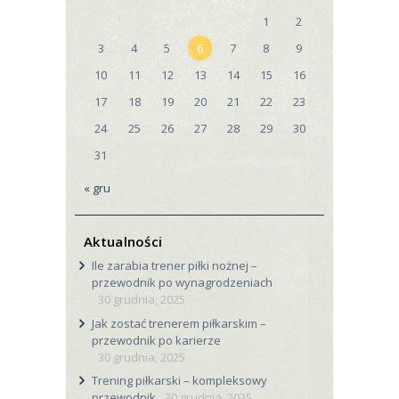
1
2
3
4
5
6
7
8
9
10
11
12
13
14
15
16
17
18
19
20
21
22
23
24
25
26
27
28
29
30
31
« gru
Aktualności
Ile zarabia trener piłki nożnej –
przewodnik po wynagrodzeniach
30 grudnia, 2025
Jak zostać trenerem piłkarskim –
przewodnik po karierze
30 grudnia, 2025
Trening piłkarski – kompleksowy
przewodnik
30 grudnia, 2025