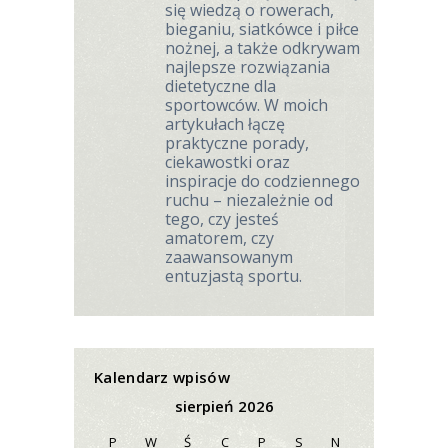
się wiedzą o rowerach,
bieganiu, siatkówce i piłce
nożnej, a także odkrywam
najlepsze rozwiązania
dietetyczne dla
sportowców. W moich
artykułach łączę
praktyczne porady,
ciekawostki oraz
inspiracje do codziennego
ruchu – niezależnie od
tego, czy jesteś
amatorem, czy
zaawansowanym
entuzjastą sportu.
Kalendarz wpisów
sierpień 2026
P
W
Ś
C
P
S
N