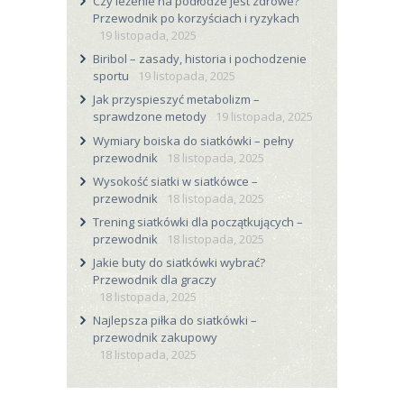
Czy leżenie na podłodze jest zdrowe?
Przewodnik po korzyściach i ryzykach
19 listopada, 2025
Biribol – zasady, historia i pochodzenie
sportu
19 listopada, 2025
Jak przyspieszyć metabolizm –
sprawdzone metody
19 listopada, 2025
Wymiary boiska do siatkówki – pełny
przewodnik
18 listopada, 2025
Wysokość siatki w siatkówce –
przewodnik
18 listopada, 2025
Trening siatkówki dla początkujących –
przewodnik
18 listopada, 2025
Jakie buty do siatkówki wybrać?
Przewodnik dla graczy
18 listopada, 2025
Najlepsza piłka do siatkówki –
przewodnik zakupowy
18 listopada, 2025