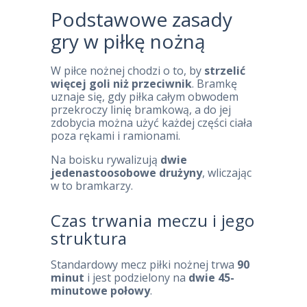
Podstawowe zasady
gry w piłkę nożną
W piłce nożnej chodzi o to, by
strzelić
więcej goli niż przeciwnik
. Bramkę
uznaje się, gdy piłka całym obwodem
przekroczy linię bramkową, a do jej
zdobycia można użyć każdej części ciała
poza rękami i ramionami.
Na boisku rywalizują
dwie
jedenastoosobowe drużyny
, wliczając
w to bramkarzy.
Czas trwania meczu i jego
struktura
Standardowy mecz piłki nożnej trwa
90
minut
i jest podzielony na
dwie 45-
minutowe połowy
.