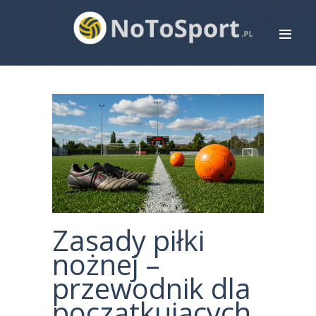
STRONA GŁÓWNA
ROWERY
BIEGANIE
PIŁKA NOŻNA
SIATKÓWKA
ZDROWIE
MAPA STRONY
Zasady piłki
KONTAKT
nożnej –
przewodnik dla
początkujących