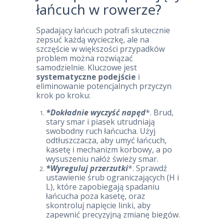
łańcuch w rowerze?
Spadający łańcuch potrafi skutecznie
zepsuć każdą wycieczkę, ale na
szczęście w większości przypadków
problem można rozwiązać
samodzielnie. Kluczowe jest
systematyczne podejście
i
eliminowanie potencjalnych przyczyn
krok po kroku:
*Dokładnie wyczyść napęd
*. Brud,
stary smar i piasek utrudniają
swobodny ruch łańcucha. Użyj
odtłuszczacza, aby umyć łańcuch,
kasetę i mechanizm korbowy, a po
wysuszeniu nałóż świeży smar.
*Wyreguluj przerzutki
*. Sprawdź
ustawienie śrub ograniczających (H i
L), które zapobiegają spadaniu
łańcucha poza kasetę, oraz
skontroluj napięcie linki, aby
zapewnić precyzyjną zmianę biegów.