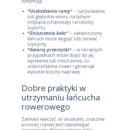
obejmują:
*Uszkodzenia ramy
* – zarysowania
lub głębokie wżery na tylnym
trójkącie (chainstay) i w okolicy
suportu.
*Zniszczenie koła
* – zakleszczony
łańcuch może wygiąć lub zerwać
szprychy.
*Awarię przerzutki
* – w skrajnych
przypadkach może dojść do jej
wyrwania lub zniszczenia, co
unieruchamia rower i generuje
wysokie koszty naprawy.
Dobre praktyki w
utrzymaniu łańcucha
rowerowego
Zamiast walczyć ze skutkami, znacznie
prościej i taniej jest zapobiegać