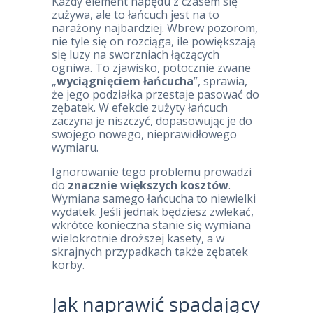
Każdy element napędu z czasem się
zużywa, ale to łańcuch jest na to
narażony najbardziej. Wbrew pozorom,
nie tyle się on rozciąga, ile powiększają
się luzy na sworzniach łączących
ogniwa. To zjawisko, potocznie zwane
„
wyciągnięciem łańcucha
”, sprawia,
że jego podziałka przestaje pasować do
zębatek. W efekcie zużyty łańcuch
zaczyna je niszczyć, dopasowując je do
swojego nowego, nieprawidłowego
wymiaru.
Ignorowanie tego problemu prowadzi
do
znacznie większych kosztów
.
Wymiana samego łańcucha to niewielki
wydatek. Jeśli jednak będziesz zwlekać,
wkrótce konieczna stanie się wymiana
wielokrotnie droższej kasety, a w
skrajnych przypadkach także zębatek
korby.
Jak naprawić spadający