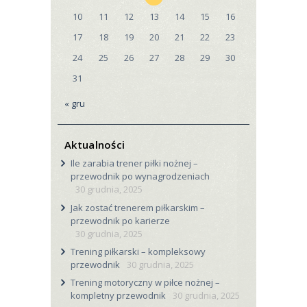
10
11
12
13
14
15
16
17
18
19
20
21
22
23
24
25
26
27
28
29
30
31
« gru
Aktualności
Ile zarabia trener piłki nożnej –
przewodnik po wynagrodzeniach
30 grudnia, 2025
Jak zostać trenerem piłkarskim –
przewodnik po karierze
30 grudnia, 2025
Trening piłkarski – kompleksowy
przewodnik
30 grudnia, 2025
Trening motoryczny w piłce nożnej –
kompletny przewodnik
30 grudnia, 2025