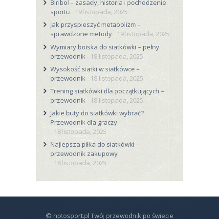
Biribol – zasady, historia i pochodzenie
sportu
19 listopada, 2025
Jak przyspieszyć metabolizm –
sprawdzone metody
19 listopada, 2025
Wymiary boiska do siatkówki – pełny
przewodnik
18 listopada, 2025
Wysokość siatki w siatkówce –
przewodnik
18 listopada, 2025
Trening siatkówki dla początkujących –
przewodnik
18 listopada, 2025
Jakie buty do siatkówki wybrać?
Przewodnik dla graczy
18 listopada, 2025
Najlepsza piłka do siatkówki –
przewodnik zakupowy
18 listopada, 2025
© notosport.pl Twój przewodnik po świecie