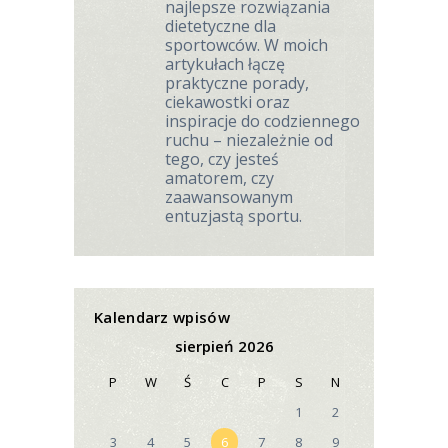
najlepsze rozwiązania
dietetyczne dla
sportowców. W moich
artykułach łączę
praktyczne porady,
ciekawostki oraz
inspiracje do codziennego
ruchu – niezależnie od
tego, czy jesteś
amatorem, czy
zaawansowanym
entuzjastą sportu.
Kalendarz wpisów
sierpień 2026
P
W
Ś
C
P
S
N
1
2
3
4
5
6
7
8
9