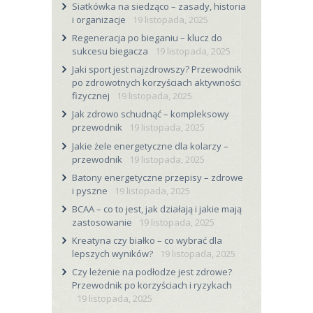
Siatkówka na siedząco – zasady, historia
i organizacje
19 listopada, 2025
Regeneracja po bieganiu – klucz do
sukcesu biegacza
19 listopada, 2025
Jaki sport jest najzdrowszy? Przewodnik
po zdrowotnych korzyściach aktywności
fizycznej
19 listopada, 2025
Jak zdrowo schudnąć – kompleksowy
przewodnik
19 listopada, 2025
Jakie żele energetyczne dla kolarzy –
przewodnik
19 listopada, 2025
Batony energetyczne przepisy – zdrowe
i pyszne
19 listopada, 2025
BCAA – co to jest, jak działają i jakie mają
zastosowanie
19 listopada, 2025
Kreatyna czy białko – co wybrać dla
lepszych wyników?
19 listopada, 2025
Czy leżenie na podłodze jest zdrowe?
Przewodnik po korzyściach i ryzykach
19 listopada, 2025