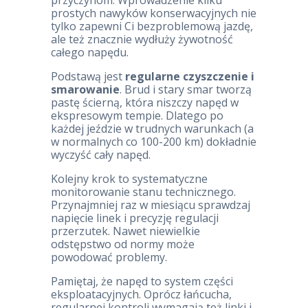
przyczynom. Wprowadzenie kilku
prostych nawyków konserwacyjnych nie
tylko zapewni Ci bezproblemową jazdę,
ale też znacznie wydłuży żywotność
całego napędu.
Podstawą jest
regularne czyszczenie i
smarowanie
. Brud i stary smar tworzą
pastę ścierną, która niszczy napęd w
ekspresowym tempie. Dlatego po
każdej jeździe w trudnych warunkach (a
w normalnych co 100-200 km) dokładnie
wyczyść cały napęd.
Kolejny krok to systematyczne
monitorowanie stanu technicznego.
Przynajmniej raz w miesiącu sprawdzaj
napięcie linek i precyzję regulacji
przerzutek. Nawet niewielkie
odstępstwo od normy może
powodować problemy.
Pamiętaj, że napęd to system części
eksploatacyjnych. Oprócz łańcucha,
regularnej kontroli wymagają też linki i