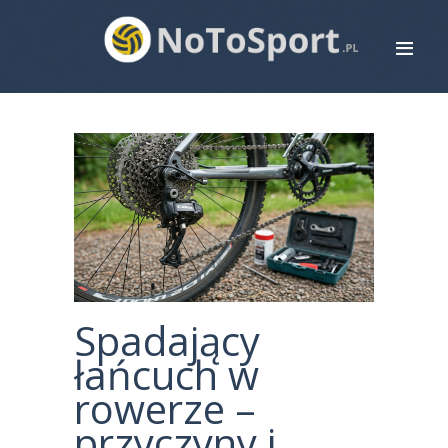
STRONA GŁÓWNA
ROWERY
BIEGANIE
PIŁKA NOŻNA
SIATKÓWKA
ZDROWIE
MAPA STRONY
Spadający
KONTAKT
łańcuch w
rowerze –
przyczyny i