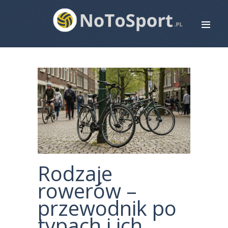
STRONA GŁÓWNA
ROWERY
BIEGANIE
PIŁKA NOŻNA
SIATKÓWKA
ZDROWIE
MAPA STRONY
Rodzaje
KONTAKT
rowerów –
przewodnik po
typach i ich