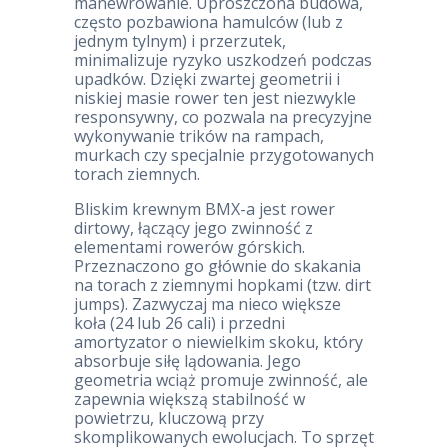
manewrowanie. Uproszczona budowa,
często pozbawiona hamulców (lub z
jednym tylnym) i przerzutek,
minimalizuje ryzyko uszkodzeń podczas
upadków. Dzięki zwartej geometrii i
niskiej masie rower ten jest niezwykle
responsywny, co pozwala na precyzyjne
wykonywanie trików na rampach,
murkach czy specjalnie przygotowanych
torach ziemnych.
Bliskim krewnym BMX-a jest rower
dirtowy, łączący jego zwinność z
elementami rowerów górskich.
Przeznaczono go głównie do skakania
na torach z ziemnymi hopkami (tzw. dirt
jumps). Zazwyczaj ma nieco większe
koła (24 lub 26 cali) i przedni
amortyzator o niewielkim skoku, który
absorbuje siłę lądowania. Jego
geometria wciąż promuje zwinność, ale
zapewnia większą stabilność w
powietrzu, kluczową przy
skomplikowanych ewolucjach. To sprzęt