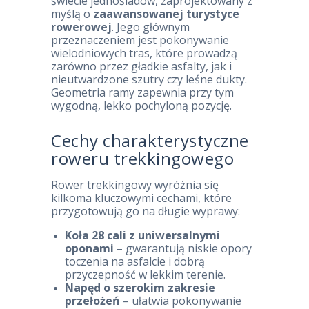
świecie jednośladów, zaprojektowany z
myślą o
zaawansowanej turystyce
rowerowej
. Jego głównym
przeznaczeniem jest pokonywanie
wielodniowych tras, które prowadzą
zarówno przez gładkie asfalty, jak i
nieutwardzone szutry czy leśne dukty.
Geometria ramy zapewnia przy tym
wygodną, lekko pochyloną pozycję.
Cechy charakterystyczne
roweru trekkingowego
Rower trekkingowy wyróżnia się
kilkoma kluczowymi cechami, które
przygotowują go na długie wyprawy:
Koła 28 cali z uniwersalnymi
oponami
– gwarantują niskie opory
toczenia na asfalcie i dobrą
przyczepność w lekkim terenie.
Napęd o szerokim zakresie
przełożeń
– ułatwia pokonywanie