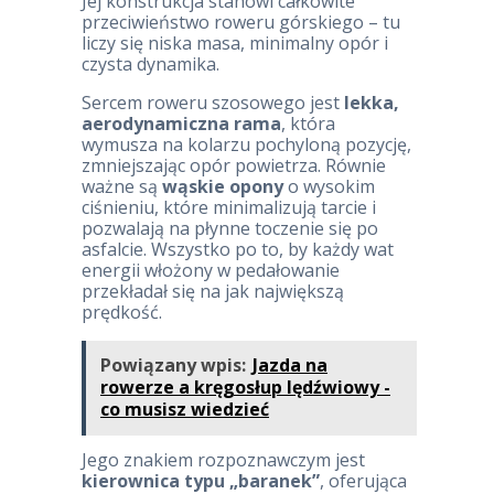
Jej konstrukcja stanowi całkowite
przeciwieństwo roweru górskiego – tu
liczy się niska masa, minimalny opór i
czysta dynamika.
Sercem roweru szosowego jest
lekka,
aerodynamiczna rama
, która
wymusza na kolarzu pochyloną pozycję,
zmniejszając opór powietrza. Równie
ważne są
wąskie opony
o wysokim
ciśnieniu, które minimalizują tarcie i
pozwalają na płynne toczenie się po
asfalcie. Wszystko po to, by każdy wat
energii włożony w pedałowanie
przekładał się na jak największą
prędkość.
Powiązany wpis:
Jazda na
rowerze a kręgosłup lędźwiowy -
co musisz wiedzieć
Jego znakiem rozpoznawczym jest
kierownica typu „baranek”
, oferująca