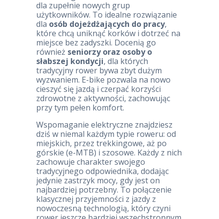
dla zupełnie nowych grup
użytkowników. To idealne rozwiązanie
dla
osób dojeżdżających do pracy
,
które chcą uniknąć korków i dotrzeć na
miejsce bez zadyszki. Docenią go
również
seniorzy oraz osoby o
słabszej kondycji
, dla których
tradycyjny rower bywa zbyt dużym
wyzwaniem. E-bike pozwala na nowo
cieszyć się jazdą i czerpać korzyści
zdrowotne z aktywności, zachowując
przy tym pełen komfort.
Wspomaganie elektryczne znajdziesz
dziś w niemal każdym typie roweru: od
miejskich, przez trekkingowe, aż po
górskie (e-MTB) i szosowe. Każdy z nich
zachowuje charakter swojego
tradycyjnego odpowiednika, dodając
jedynie zastrzyk mocy, gdy jest on
najbardziej potrzebny. To połączenie
klasycznej przyjemności z jazdy z
nowoczesną technologią, który czyni
rower jeszcze bardziej wszechstronnym