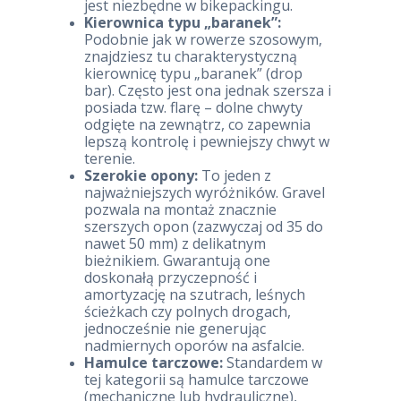
jest niezbędne w bikepackingu.
Kierownica typu „baranek”:
Podobnie jak w rowerze szosowym,
znajdziesz tu charakterystyczną
kierownicę typu „baranek” (drop
bar). Często jest ona jednak szersza i
posiada tzw. flarę – dolne chwyty
odgięte na zewnątrz, co zapewnia
lepszą kontrolę i pewniejszy chwyt w
terenie.
Szerokie opony:
To jeden z
najważniejszych wyróżników. Gravel
pozwala na montaż znacznie
szerszych opon (zazwyczaj od 35 do
nawet 50 mm) z delikatnym
bieżnikiem. Gwarantują one
doskonałą przyczepność i
amortyzację na szutrach, leśnych
ścieżkach czy polnych drogach,
jednocześnie nie generując
nadmiernych oporów na asfalcie.
Hamulce tarczowe:
Standardem w
tej kategorii są hamulce tarczowe
(mechaniczne lub hydrauliczne),