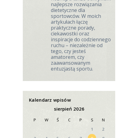
najlepsze rozwiązania
dietetyczne dla
sportowców. W moich
artykułach łączę
praktyczne porady,
ciekawostki oraz
inspiracje do codziennego
ruchu – niezależnie od
tego, czy jesteś
amatorem, czy
zaawansowanym
entuzjastą sportu.
Kalendarz wpisów
sierpień 2026
P
W
Ś
C
P
S
N
1
2