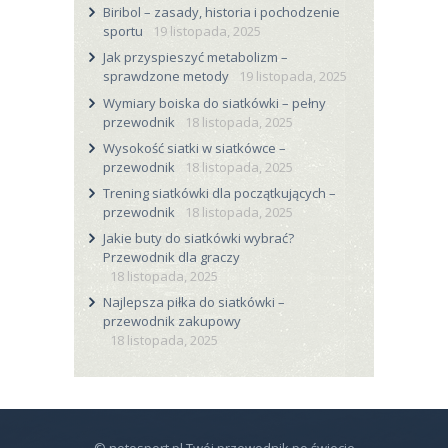
Biribol – zasady, historia i pochodzenie
sportu
19 listopada, 2025
Jak przyspieszyć metabolizm –
sprawdzone metody
19 listopada, 2025
Wymiary boiska do siatkówki – pełny
przewodnik
18 listopada, 2025
Wysokość siatki w siatkówce –
przewodnik
18 listopada, 2025
Trening siatkówki dla początkujących –
przewodnik
18 listopada, 2025
Jakie buty do siatkówki wybrać?
Przewodnik dla graczy
18 listopada, 2025
Najlepsza piłka do siatkówki –
przewodnik zakupowy
18 listopada, 2025