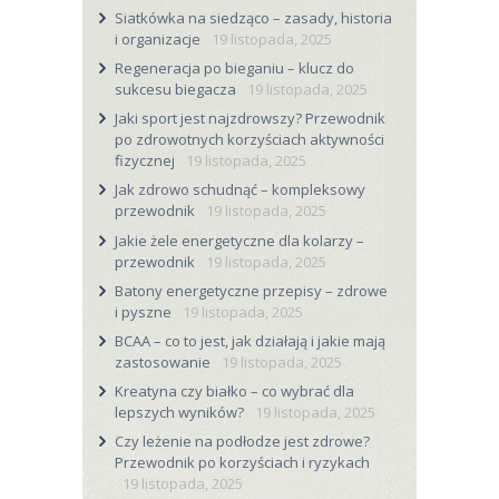
Siatkówka na siedząco – zasady, historia
i organizacje
19 listopada, 2025
Regeneracja po bieganiu – klucz do
sukcesu biegacza
19 listopada, 2025
Jaki sport jest najzdrowszy? Przewodnik
po zdrowotnych korzyściach aktywności
fizycznej
19 listopada, 2025
Jak zdrowo schudnąć – kompleksowy
przewodnik
19 listopada, 2025
Jakie żele energetyczne dla kolarzy –
przewodnik
19 listopada, 2025
Batony energetyczne przepisy – zdrowe
i pyszne
19 listopada, 2025
BCAA – co to jest, jak działają i jakie mają
zastosowanie
19 listopada, 2025
Kreatyna czy białko – co wybrać dla
lepszych wyników?
19 listopada, 2025
Czy leżenie na podłodze jest zdrowe?
Przewodnik po korzyściach i ryzykach
19 listopada, 2025