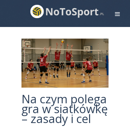
STRONA GŁÓWNA
ROWERY
BIEGANIE
PIŁKA NOŻNA
SIATKÓWKA
ZDROWIE
MAPA STRONY
Na czym polega
KONTAKT
gra w siatkówkę
– zasady i cel