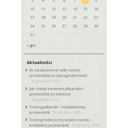
3
4
5
6
7
8
9
10
11
12
13
14
15
16
17
18
19
20
21
22
23
24
25
26
27
28
29
30
31
« gru
Aktualności
Ile zarabia trener piłki nożnej –
przewodnik po wynagrodzeniach
30 grudnia, 2025
Jak zostać trenerem piłkarskim –
przewodnik po karierze
30 grudnia, 2025
Trening piłkarski – kompleksowy
przewodnik
30 grudnia, 2025
Trening motoryczny w piłce nożnej –
kompletny przewodnik
30 grudnia, 2025