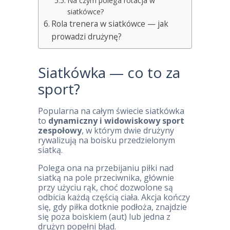
Na czym polega rotacja w
siatkówce?
Rola trenera w siatkówce — jak
prowadzi drużynę?
Siatkówka — co to za
sport?
Popularna na całym świecie siatkówka
to
dynamiczny i widowiskowy sport
zespołowy
, w którym dwie drużyny
rywalizują na boisku przedzielonym
siatką.
Polega ona na przebijaniu piłki nad
siatką na pole przeciwnika, głównie
przy użyciu rąk, choć dozwolone są
odbicia każdą częścią ciała. Akcja kończy
się, gdy piłka dotknie podłoża, znajdzie
się poza boiskiem (aut) lub jedna z
drużyn popełni błąd.