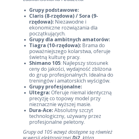
Grupy podstawowe:
Claris (8-rzędowa) / Sora (9-
rzędowa):
Niezawodne i
ekonomiczne rozwiązania dla
początkujących.
Grupy dla ambitnych amatorów:
Tiagra (10-rzędowa):
Brama do
poważniejszego kolarstwa, oferuje
świetną kulturę pracy.
Shimano 105
: Najlepszy stosunek
ceny do jakości, wydajność zbliżona
do grup profesjonalnych. Idealna do
treningów i amatorskich wyścigów.
Grupy profesjonalne:
Ultegra:
Oferuje niemal identyczną
precyzję co topowy model przy
nieznacznie wyższej masie.
Dura-Ace:
Absolutny szczyt
technologiczny, używany przez
profesjonalne peletony.
Grupy od 105 wzwyż dostępne są również
w wersji elektronicznej
Di2
, która