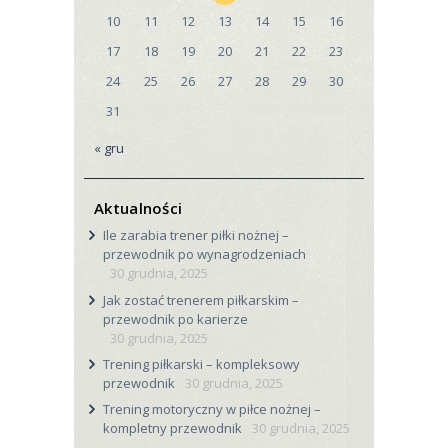
10
11
12
13
14
15
16
17
18
19
20
21
22
23
24
25
26
27
28
29
30
31
« gru
Aktualności
Ile zarabia trener piłki nożnej –
przewodnik po wynagrodzeniach
30 grudnia, 2025
Jak zostać trenerem piłkarskim –
przewodnik po karierze
30 grudnia, 2025
Trening piłkarski – kompleksowy
przewodnik
30 grudnia, 2025
Trening motoryczny w piłce nożnej –
kompletny przewodnik
30 grudnia, 2025