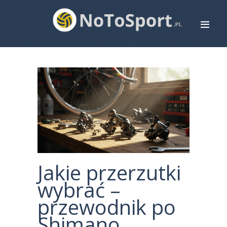
STRONA GŁÓWNA
ROWERY
BIEGANIE
PIŁKA NOŻNA
SIATKÓWKA
ZDROWIE
MAPA STRONY
Jakie przerzutki
KONTAKT
wybrać –
przewodnik po
Shimano