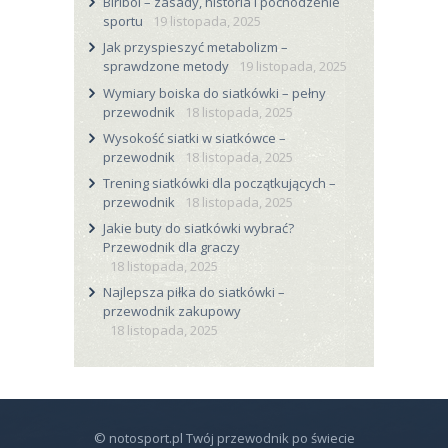
Biribol – zasady, historia i pochodzenie
sportu
19 listopada, 2025
Jak przyspieszyć metabolizm –
sprawdzone metody
19 listopada, 2025
Wymiary boiska do siatkówki – pełny
przewodnik
18 listopada, 2025
Wysokość siatki w siatkówce –
przewodnik
18 listopada, 2025
Trening siatkówki dla początkujących –
przewodnik
18 listopada, 2025
Jakie buty do siatkówki wybrać?
Przewodnik dla graczy
18 listopada, 2025
Najlepsza piłka do siatkówki –
przewodnik zakupowy
18 listopada, 2025
© notosport.pl Twój przewodnik po świecie