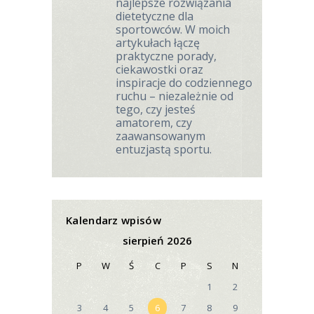
najlepsze rozwiązania
dietetyczne dla
sportowców. W moich
artykułach łączę
praktyczne porady,
ciekawostki oraz
inspiracje do codziennego
ruchu – niezależnie od
tego, czy jesteś
amatorem, czy
zaawansowanym
entuzjastą sportu.
Kalendarz wpisów
sierpień 2026
P
W
Ś
C
P
S
N
1
2
3
4
5
6
7
8
9