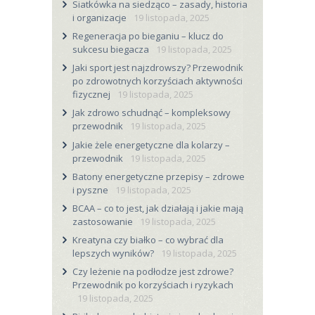
Siatkówka na siedząco – zasady, historia
i organizacje
19 listopada, 2025
Regeneracja po bieganiu – klucz do
sukcesu biegacza
19 listopada, 2025
Jaki sport jest najzdrowszy? Przewodnik
po zdrowotnych korzyściach aktywności
fizycznej
19 listopada, 2025
Jak zdrowo schudnąć – kompleksowy
przewodnik
19 listopada, 2025
Jakie żele energetyczne dla kolarzy –
przewodnik
19 listopada, 2025
Batony energetyczne przepisy – zdrowe
i pyszne
19 listopada, 2025
BCAA – co to jest, jak działają i jakie mają
zastosowanie
19 listopada, 2025
Kreatyna czy białko – co wybrać dla
lepszych wyników?
19 listopada, 2025
Czy leżenie na podłodze jest zdrowe?
Przewodnik po korzyściach i ryzykach
19 listopada, 2025