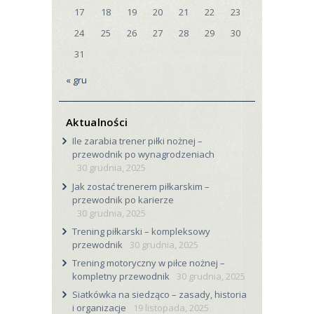
17
18
19
20
21
22
23
24
25
26
27
28
29
30
31
« gru
Aktualności
Ile zarabia trener piłki nożnej –
przewodnik po wynagrodzeniach
30 grudnia, 2025
Jak zostać trenerem piłkarskim –
przewodnik po karierze
30 grudnia, 2025
Trening piłkarski – kompleksowy
przewodnik
30 grudnia, 2025
Trening motoryczny w piłce nożnej –
kompletny przewodnik
30 grudnia, 2025
Siatkówka na siedząco – zasady, historia
i organizacje
19 listopada, 2025