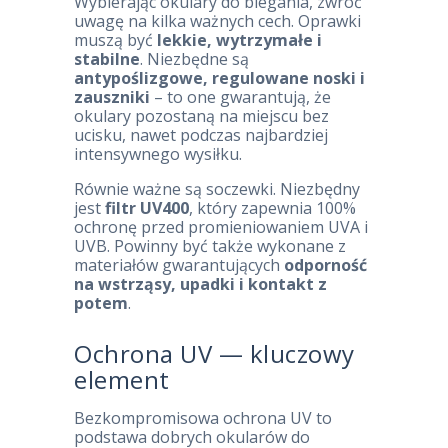
Wybierając okulary do biegania, zwróć
uwagę na kilka ważnych cech. Oprawki
muszą być
lekkie, wytrzymałe i
stabilne
. Niezbędne są
antypoślizgowe, regulowane noski i
zauszniki
– to one gwarantują, że
okulary pozostaną na miejscu bez
ucisku, nawet podczas najbardziej
intensywnego wysiłku.
Równie ważne są soczewki. Niezbędny
jest
filtr UV400
, który zapewnia 100%
ochronę przed promieniowaniem UVA i
UVB. Powinny być także wykonane z
materiałów gwarantujących
odporność
na wstrząsy, upadki i kontakt z
potem
.
Ochrona UV — kluczowy
element
Bezkompromisowa ochrona UV to
podstawa dobrych okularów do