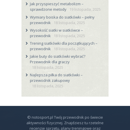
Jak przyspieszyć metabolizm –
sprawdzone metody
19 listopada, 2025
Wymiary boiska do siatkówki – pełny
przewodnik
18 listopada, 2025
Wysokość siatki w siatkówce –
przewodnik
18 listopada, 2025
Trening siatkówki dla początkujących –
przewodnik
18 listopada, 2025
Jakie buty do siatkówki wybrać?
Przewodnik dla graczy
18 listopada, 2025
Najlepsza piłka do siatkówki –
przewodnik zakupowy
18 listopada, 2025
© notosport.pl Twój przewodnik po świecie
aktywności fizycznej. Znajdziesz tu rzetelne
recenzje sprzętu, plany treningowe oraz