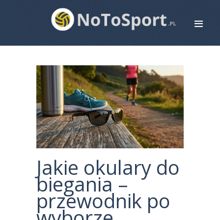
STRONA GŁÓWNA
ROWERY
BIEGANIE
PIŁKA NOŻNA
SIATKÓWKA
ZDROWIE
MAPA STRONY
Jakie okulary do
KONTAKT
biegania –
przewodnik po
wyborze