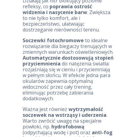
Działają jak filtr blokujący poziome
refleksy, co
poprawia ostrość
widzenia i nasycenie barw
. Zwiększa
to nie tylko komfort, ale i
bezpieczeństwo, ułatwiając
dostrzeganie nierówności terenu.
Soczewki fotochromowe
to idealne
rozwiązanie dla biegaczy trenujących w
zmiennych warunkach oświetleniowych.
Automatycznie dostosowują stopień
przyciemnienia
do natężenia światła:
rozjaśniają się w cieniu i przyciemniają
w pełnym słońcu. W efekcie jedna para
okularów zapewnia optymalną
widoczność przez cały trening,
eliminując potrzebę zabierania
dodatkowych.
Ważna jest również
wytrzymałość
soczewek na wstrząsy i uderzenia
.
Warto zwrócić uwagę na specjalne
powłoki, np.
hydrofobową
(odpychającą wodę i pot) oraz
anti-fog