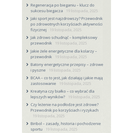
Regeneracja po bieganiu – klucz do
sukcesu biegacza
19 listopada, 2025
Jaki sport jest najzdrowszy? Przewodnik
po zdrowotnych korzyściach aktywności
fizycznej
19 listopada, 2025
Jak zdrowo schudnąć – kompleksowy
przewodnik
19 listopada, 2025
Jakie żele energetyczne dla kolarzy –
przewodnik
19 listopada, 2025
Batony energetyczne przepisy – zdrowe
i pyszne
19 listopada, 2025
BCAA – co to jest, jak działają i jakie mają
zastosowanie
19 listopada, 2025
Kreatyna czy białko – co wybrać dla
lepszych wyników?
19 listopada, 2025
Czy leżenie na podłodze jest zdrowe?
Przewodnik po korzyściach i ryzykach
19 listopada, 2025
Biribol – zasady, historia i pochodzenie
sportu
19 listopada, 2025