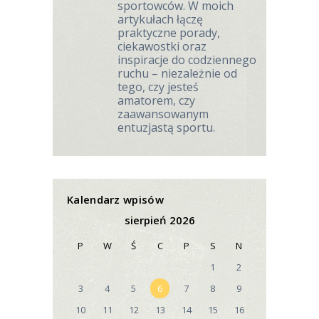
sportowców. W moich
artykułach łączę
praktyczne porady,
ciekawostki oraz
inspiracje do codziennego
ruchu – niezależnie od
tego, czy jesteś
amatorem, czy
zaawansowanym
entuzjastą sportu.
Kalendarz wpisów
sierpień 2026
P
W
Ś
C
P
S
N
1
2
3
4
5
6
7
8
9
10
11
12
13
14
15
16