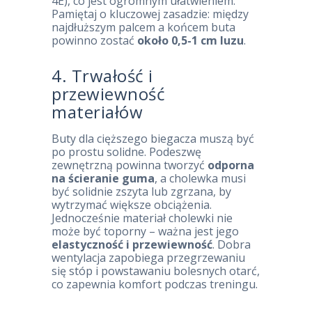
4E), co jest ogromnym ułatwieniem.
Pamiętaj o kluczowej zasadzie: między
najdłuższym palcem a końcem buta
powinno zostać
około 0,5-1 cm luzu
.
4. Trwałość i
przewiewność
materiałów
Buty dla cięższego biegacza muszą być
po prostu solidne. Podeszwę
zewnętrzną powinna tworzyć
odporna
na ścieranie guma
, a cholewka musi
być solidnie zszyta lub zgrzana, by
wytrzymać większe obciążenia.
Jednocześnie materiał cholewki nie
może być toporny – ważna jest jego
elastyczność i przewiewność
. Dobra
wentylacja zapobiega przegrzewaniu
się stóp i powstawaniu bolesnych otarć,
co zapewnia komfort podczas treningu.