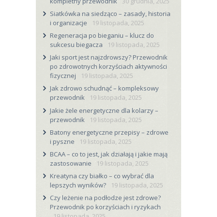
kompletny przewodnik
30 grudnia, 2025
Siatkówka na siedząco – zasady, historia
i organizacje
19 listopada, 2025
Regeneracja po bieganiu – klucz do
sukcesu biegacza
19 listopada, 2025
Jaki sport jest najzdrowszy? Przewodnik
po zdrowotnych korzyściach aktywności
fizycznej
19 listopada, 2025
Jak zdrowo schudnąć – kompleksowy
przewodnik
19 listopada, 2025
Jakie żele energetyczne dla kolarzy –
przewodnik
19 listopada, 2025
Batony energetyczne przepisy – zdrowe
i pyszne
19 listopada, 2025
BCAA – co to jest, jak działają i jakie mają
zastosowanie
19 listopada, 2025
Kreatyna czy białko – co wybrać dla
lepszych wyników?
19 listopada, 2025
Czy leżenie na podłodze jest zdrowe?
Przewodnik po korzyściach i ryzykach
19 listopada, 2025