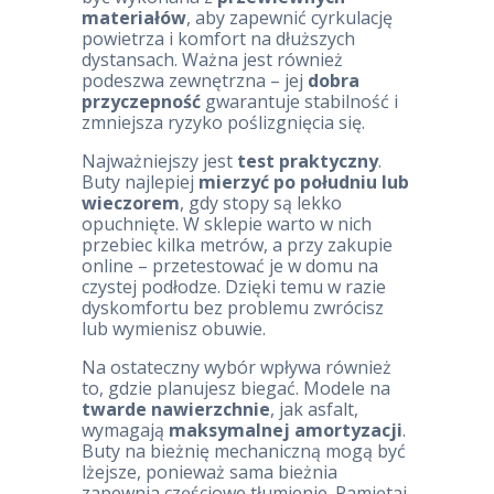
materiałów
, aby zapewnić cyrkulację
powietrza i komfort na dłuższych
dystansach. Ważna jest również
podeszwa zewnętrzna – jej
dobra
przyczepność
gwarantuje stabilność i
zmniejsza ryzyko poślizgnięcia się.
Najważniejszy jest
test praktyczny
.
Buty najlepiej
mierzyć po południu lub
wieczorem
, gdy stopy są lekko
opuchnięte. W sklepie warto w nich
przebiec kilka metrów, a przy zakupie
online – przetestować je w domu na
czystej podłodze. Dzięki temu w razie
dyskomfortu bez problemu zwrócisz
lub wymienisz obuwie.
Na ostateczny wybór wpływa również
to, gdzie planujesz biegać. Modele na
twarde nawierzchnie
, jak asfalt,
wymagają
maksymalnej amortyzacji
.
Buty na bieżnię mechaniczną mogą być
lżejsze, ponieważ sama bieżnia
zapewnia częściowe tłumienie. Pamiętaj,