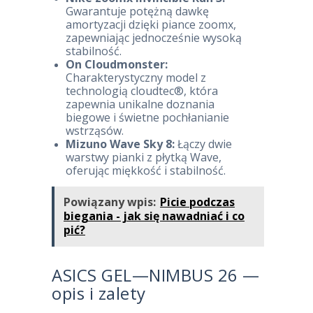
Gwarantuje potężną dawkę
amortyzacji dzięki piance zoomx,
zapewniając jednocześnie wysoką
stabilność.
On Cloudmonster:
Charakterystyczny model z
technologią cloudtec®, która
zapewnia unikalne doznania
biegowe i świetne pochłanianie
wstrząsów.
Mizuno Wave Sky 8:
Łączy dwie
warstwy pianki z płytką Wave,
oferując miękkość i stabilność.
Powiązany wpis:
Picie podczas
biegania - jak się nawadniać i co
pić?
ASICS GEL—NIMBUS 26 —
opis i zalety