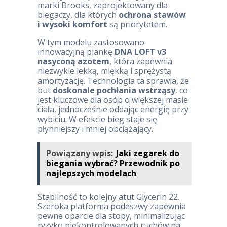
marki Brooks, zaprojektowany dla
biegaczy, dla których
ochrona stawów
i wysoki komfort
są priorytetem.
W tym modelu zastosowano
innowacyjną piankę
DNA LOFT v3
nasyconą azotem
, która zapewnia
niezwykle lekką, miękką i sprężystą
amortyzację. Technologia ta sprawia, że
but
doskonale pochłania wstrząsy
, co
jest kluczowe dla osób o większej masie
ciała, jednocześnie oddając energię przy
wybiciu. W efekcie bieg staje się
płynniejszy i mniej obciążający.
Powiązany wpis:
Jaki zegarek do
biegania wybrać? Przewodnik po
najlepszych modelach
Stabilność to kolejny atut Glycerin 22.
Szeroka platforma podeszwy zapewnia
pewne oparcie dla stopy, minimalizując
ryzyko niekontrolowanych ruchów na