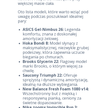
większej masie ciała.
Oto lista modeli, które warto wziąć pod
uwagę podczas poszukiwań idealnej
pary:
ASICS Gel-Nimbus 26:
Legenda
komfortu, znana z doskonałej
amortyzacji żelowej.
Hoka Bondi 8:
Model słynący z
maksymalistycznej, niezwykle grubej
podeszwy, która zapewnia uczucie
biegania po chmurach.
Brooks Glycerin 22:
Flagowy model
marki Brooks, o którym więcej za
chwilę.
Saucony Triumph 22:
Oferuje
sprężystą i dynamiczną amortyzację,
idealną na dłuższe wybiegania.
New Balance Fresh Foam 1080 v14:
Wszechstronny but z miękką i
responsywną pianką, ceniony za
świetne dopasowanie.
Nike zoomx Invincible Run 3: