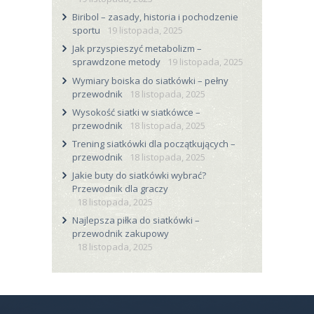
Biribol – zasady, historia i pochodzenie
sportu
19 listopada, 2025
Jak przyspieszyć metabolizm –
sprawdzone metody
19 listopada, 2025
Wymiary boiska do siatkówki – pełny
przewodnik
18 listopada, 2025
Wysokość siatki w siatkówce –
przewodnik
18 listopada, 2025
Trening siatkówki dla początkujących –
przewodnik
18 listopada, 2025
Jakie buty do siatkówki wybrać?
Przewodnik dla graczy
18 listopada, 2025
Najlepsza piłka do siatkówki –
przewodnik zakupowy
18 listopada, 2025