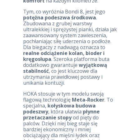
komfort
na każdym kilometrze.
Tym, co wyróżnia Bondi 8, jest jego
potężna podeszwa środkowa
.
Zbudowana z grubej warstwy
ultralekkiej i sprężystej pianki, działa jak
zaawansowany system zawieszenia,
pochłaniając siłę uderzenia o podłoże.
Dla biegaczy z nadwagą oznacza to
realne odciążenie kolan, bioder i
kręgosłupa
. Szeroka platforma buta
dodatkowo gwarantuje
wyjątkową
stabilność
, co jest kluczowe dla
utrzymania prawidłowej postawy i
unikania kontuzji.
HOKA stosuje w tym modelu swoją
flagową technologię
Meta-Rocker
. To
specjalna,
kołyskowa budowa
podeszwy
, która ułatwia
płynne
przetaczanie stopy
od pięty do
palców. Dzięki niej bieg staje się
bardziej ekonomiczny i mniej
obciążający dla mięśni łydek oraz