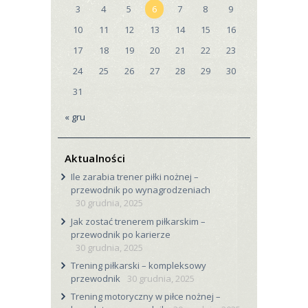
3
4
5
6
7
8
9
10
11
12
13
14
15
16
17
18
19
20
21
22
23
24
25
26
27
28
29
30
31
« gru
Aktualności
Ile zarabia trener piłki nożnej –
przewodnik po wynagrodzeniach
30 grudnia, 2025
Jak zostać trenerem piłkarskim –
przewodnik po karierze
30 grudnia, 2025
Trening piłkarski – kompleksowy
przewodnik
30 grudnia, 2025
Trening motoryczny w piłce nożnej –