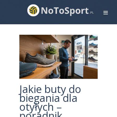
STRONA GŁÓWNA
ROWERY
BIEGANIE
PIŁKA NOŻNA
SIATKÓWKA
ZDROWIE
MAPA STRONY
Jakie buty do
KONTAKT
biegania dla
otyłych –
poradnik