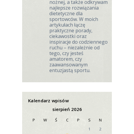
nożnej, a także odkrywam
najlepsze rozwiązania
dietetyczne dla
sportowców. W moich
artykułach łączę
praktyczne porady,
ciekawostki oraz
inspiracje do codziennego
ruchu – niezależnie od
tego, czy jesteś
amatorem, czy
zaawansowanym
entuzjastą sportu.
Kalendarz wpisów
sierpień 2026
P
W
Ś
C
P
S
N
1
2