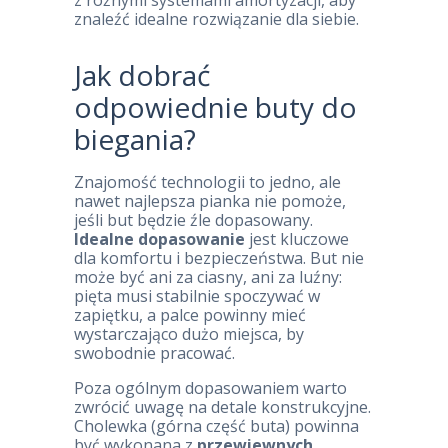
z różnymi systemami amortyzacji, aby
znaleźć idealne rozwiązanie dla siebie.
Jak dobrać
odpowiednie buty do
biegania?
Znajomość technologii to jedno, ale
nawet najlepsza pianka nie pomoże,
jeśli but będzie źle dopasowany.
Idealne dopasowanie
jest kluczowe
dla komfortu i bezpieczeństwa. But nie
może być ani za ciasny, ani za luźny:
pięta musi stabilnie spoczywać w
zapiętku, a palce powinny mieć
wystarczająco dużo miejsca, by
swobodnie pracować.
Poza ogólnym dopasowaniem warto
zwrócić uwagę na detale konstrukcyjne.
Cholewka (górna część buta) powinna
być wykonana z
przewiewnych