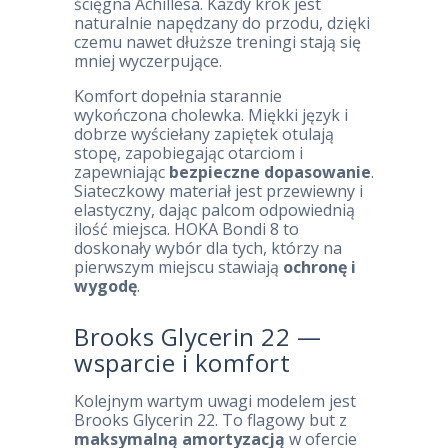
ścięgna Achillesa. Każdy krok jest
naturalnie napędzany do przodu, dzięki
czemu nawet dłuższe treningi stają się
mniej wyczerpujące.
Komfort dopełnia starannie
wykończona cholewka. Miękki język i
dobrze wyściełany zapiętek otulają
stopę, zapobiegając otarciom i
zapewniając
bezpieczne dopasowanie
.
Siateczkowy materiał jest przewiewny i
elastyczny, dając palcom odpowiednią
ilość miejsca. HOKA Bondi 8 to
doskonały wybór dla tych, którzy na
pierwszym miejscu stawiają
ochronę i
wygodę
.
Brooks Glycerin 22 —
wsparcie i komfort
Kolejnym wartym uwagi modelem jest
Brooks Glycerin 22. To flagowy but z
maksymalną amortyzacją
w ofercie