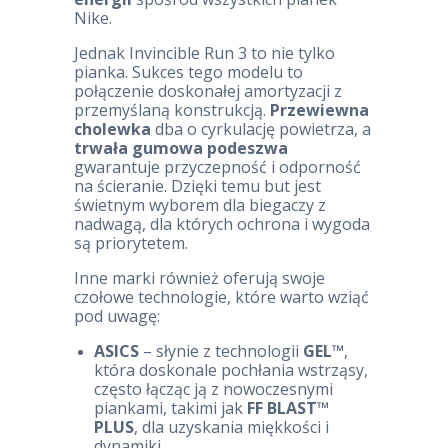
Nike.
Jednak Invincible Run 3 to nie tylko
pianka. Sukces tego modelu to
połączenie doskonałej amortyzacji z
przemyślaną konstrukcją.
Przewiewna
cholewka
dba o cyrkulację powietrza, a
trwała gumowa podeszwa
gwarantuje przyczepność i odporność
na ścieranie. Dzięki temu but jest
świetnym wyborem dla biegaczy z
nadwagą, dla których ochrona i wygoda
są priorytetem.
Inne marki również oferują swoje
czołowe technologie, które warto wziąć
pod uwagę:
ASICS
– słynie z technologii
GEL™
,
która doskonale pochłania wstrząsy,
często łącząc ją z nowoczesnymi
piankami, takimi jak
FF BLAST™
PLUS
, dla uzyskania miękkości i
dynamiki.