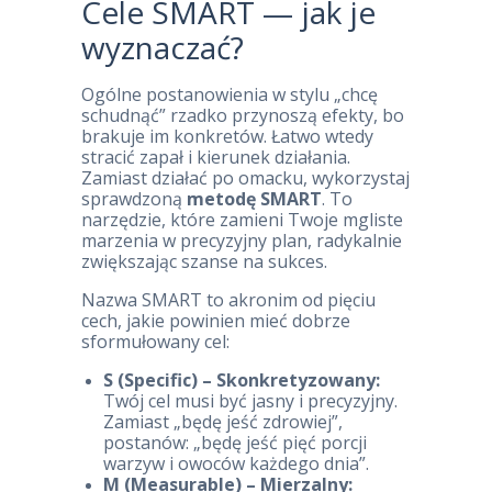
Cele SMART — jak je
wyznaczać?
Ogólne postanowienia w stylu „chcę
schudnąć” rzadko przynoszą efekty, bo
brakuje im konkretów. Łatwo wtedy
stracić zapał i kierunek działania.
Zamiast działać po omacku, wykorzystaj
sprawdzoną
metodę SMART
. To
narzędzie, które zamieni Twoje mgliste
marzenia w precyzyjny plan, radykalnie
zwiększając szanse na sukces.
Nazwa SMART to akronim od pięciu
cech, jakie powinien mieć dobrze
sformułowany cel:
S (Specific) – Skonkretyzowany:
Twój cel musi być jasny i precyzyjny.
Zamiast „będę jeść zdrowiej”,
postanów: „będę jeść pięć porcji
warzyw i owoców każdego dnia”.
M (Measurable) – Mierzalny: