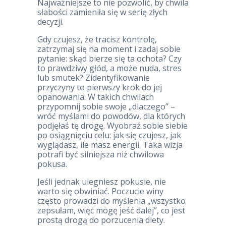
Najważniejsze to nie pozwolić, by chwila
słabości zamieniła się w serię złych
decyzji.
Gdy czujesz, że tracisz kontrolę,
zatrzymaj się na moment i zadaj sobie
pytanie: skąd bierze się ta ochota? Czy
to prawdziwy głód, a może nuda, stres
lub smutek? Zidentyfikowanie
przyczyny to pierwszy krok do jej
opanowania. W takich chwilach
przypomnij sobie swoje „dlaczego” –
wróć myślami do powodów, dla których
podjęłaś tę drogę. Wyobraź sobie siebie
po osiągnięciu celu: jak się czujesz, jak
wyglądasz, ile masz energii. Taka wizja
potrafi być silniejsza niż chwilowa
pokusa.
Jeśli jednak ulegniesz pokusie, nie
warto się obwiniać. Poczucie winy
często prowadzi do myślenia „wszystko
zepsułam, więc mogę jeść dalej”, co jest
prostą drogą do porzucenia diety.