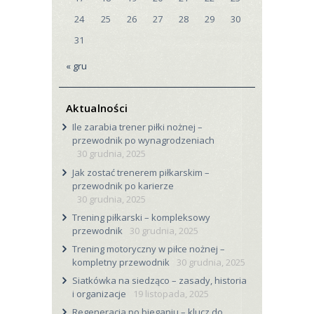
24
25
26
27
28
29
30
31
« gru
Aktualności
Ile zarabia trener piłki nożnej –
przewodnik po wynagrodzeniach
30 grudnia, 2025
Jak zostać trenerem piłkarskim –
przewodnik po karierze
30 grudnia, 2025
Trening piłkarski – kompleksowy
przewodnik
30 grudnia, 2025
Trening motoryczny w piłce nożnej –
kompletny przewodnik
30 grudnia, 2025
Siatkówka na siedząco – zasady, historia
i organizacje
19 listopada, 2025
Regeneracja po bieganiu – klucz do