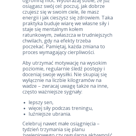
ogromną moc. Wyobrażaj sobie, że już
osiągasz swój cel: poczuj, jak dobrze
czujesz się w swoim ciele, ile masz
energii i jak cieszysz się zdrowiem. Taka
praktyka buduje wiarę we własne siły i
staje się mentalnym kołem
ratunkowym, zwłaszcza w trudniejszych
chwilach, gdy na efekty trzeba
poczekać. Pamiętaj, każda zmiana to
proces wymagający cierpliwości.
Aby utrzymać motywację na wysokim
poziomie, regularnie śledź postępy i
doceniaj swoje wysiłki. Nie skupiaj się
wyłącznie na liczbie kilogramów na
wadze – zwracaj uwagę także na inne,
często ważniejsze sygnały:
lepszy sen,
więcej siły podczas treningu,
luźniejsze ubrania.
Celebruj nawet małe osiągnięcia –
tydzień trzymania się planu
żywieniowego czy regularna aktywność