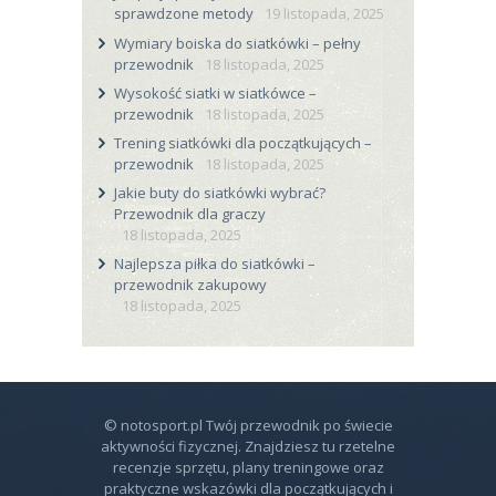
sprawdzone metody
19 listopada, 2025
Wymiary boiska do siatkówki – pełny
przewodnik
18 listopada, 2025
Wysokość siatki w siatkówce –
przewodnik
18 listopada, 2025
Trening siatkówki dla początkujących –
przewodnik
18 listopada, 2025
Jakie buty do siatkówki wybrać?
Przewodnik dla graczy
18 listopada, 2025
Najlepsza piłka do siatkówki –
przewodnik zakupowy
18 listopada, 2025
© notosport.pl Twój przewodnik po świecie
aktywności fizycznej. Znajdziesz tu rzetelne
recenzje sprzętu, plany treningowe oraz
praktyczne wskazówki dla początkujących i