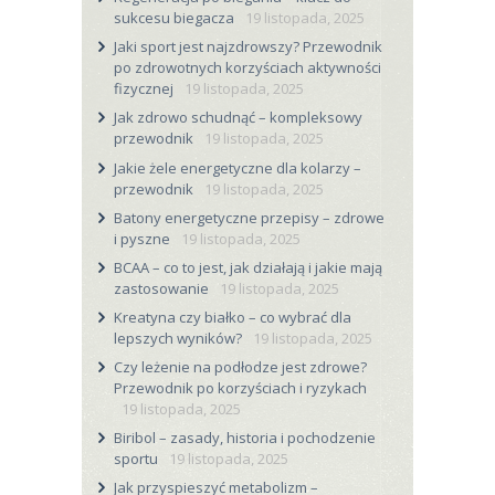
sukcesu biegacza
19 listopada, 2025
Jaki sport jest najzdrowszy? Przewodnik
po zdrowotnych korzyściach aktywności
fizycznej
19 listopada, 2025
Jak zdrowo schudnąć – kompleksowy
przewodnik
19 listopada, 2025
Jakie żele energetyczne dla kolarzy –
przewodnik
19 listopada, 2025
Batony energetyczne przepisy – zdrowe
i pyszne
19 listopada, 2025
BCAA – co to jest, jak działają i jakie mają
zastosowanie
19 listopada, 2025
Kreatyna czy białko – co wybrać dla
lepszych wyników?
19 listopada, 2025
Czy leżenie na podłodze jest zdrowe?
Przewodnik po korzyściach i ryzykach
19 listopada, 2025
Biribol – zasady, historia i pochodzenie
sportu
19 listopada, 2025
Jak przyspieszyć metabolizm –