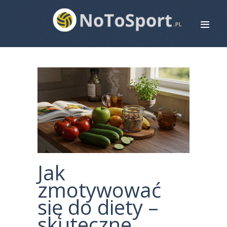
STRONA GŁÓWNA
ROWERY
BIEGANIE
PIŁKA NOŻNA
SIATKÓWKA
ZDROWIE
MAPA STRONY
Jak
KONTAKT
zmotywować
się do diety –
skuteczne