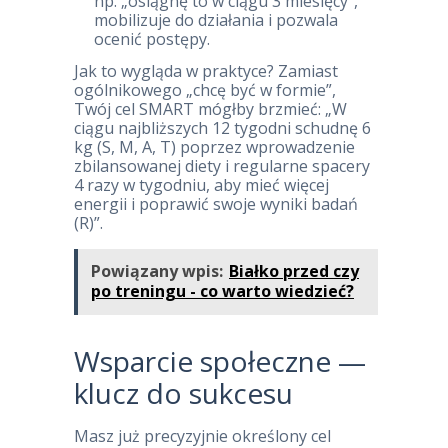
np. „osiągnę to w ciągu 3 miesięcy”,
mobilizuje do działania i pozwala
ocenić postępy.
Jak to wygląda w praktyce? Zamiast
ogólnikowego „chcę być w formie”,
Twój cel SMART mógłby brzmieć: „W
ciągu najbliższych 12 tygodni schudnę 6
kg (S, M, A, T) poprzez wprowadzenie
zbilansowanej diety i regularne spacery
4 razy w tygodniu, aby mieć więcej
energii i poprawić swoje wyniki badań
(R)”.
Powiązany wpis:
Białko przed czy
po treningu - co warto wiedzieć?
Wsparcie społeczne —
klucz do sukcesu
Masz już precyzyjnie określony cel