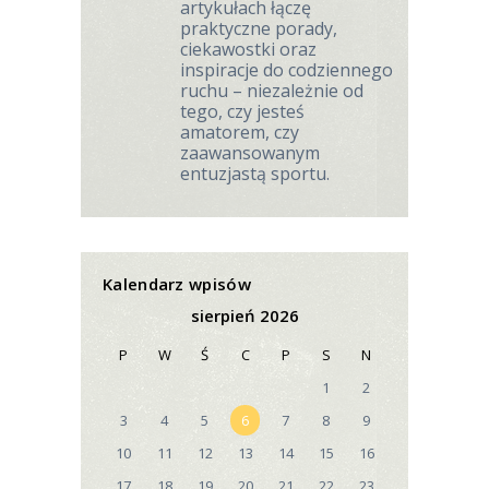
artykułach łączę
praktyczne porady,
ciekawostki oraz
inspiracje do codziennego
ruchu – niezależnie od
tego, czy jesteś
amatorem, czy
zaawansowanym
entuzjastą sportu.
Kalendarz wpisów
sierpień 2026
P
W
Ś
C
P
S
N
1
2
3
4
5
6
7
8
9
10
11
12
13
14
15
16
17
18
19
20
21
22
23