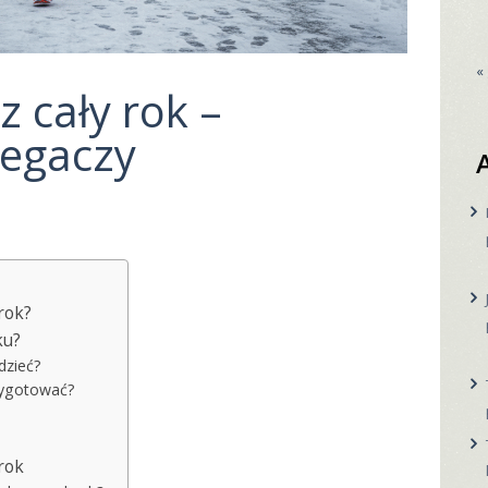
«
z cały rok –
iegaczy
rok?
ku?
dzieć?
zygotować?
rok