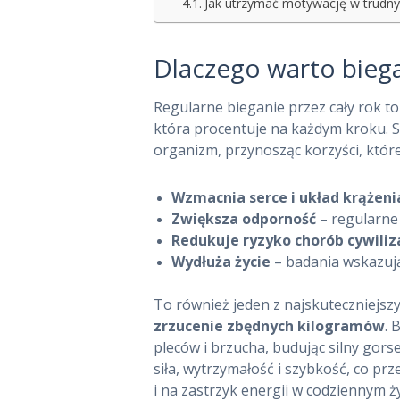
Jak utrzymać motywację w trudn
Dlaczego warto biega
Regularne bieganie przez cały rok to
która procentuje na każdym kroku. 
organizm, przynosząc korzyści, które
Wzmacnia serce i układ krążeni
Zwiększa odporność
– regularne 
Redukuje ryzyko chorób cywiliz
Wydłuża życie
– badania wskazują,
To również jeden z najskuteczniejs
zrzucenie zbędnych kilogramów
. 
pleców i brzucha, budując silny gor
siła, wytrzymałość i szybkość, co prz
i na zastrzyk energii w codziennym ży