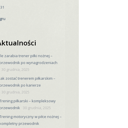
31
 gru
Aktualności
Ile zarabia trener piłki nożnej –
przewodnik po wynagrodzeniach
30 grudnia, 2025
Jak zostać trenerem piłkarskim –
przewodnik po karierze
30 grudnia, 2025
Trening piłkarski – kompleksowy
przewodnik
30 grudnia, 2025
Trening motoryczny w piłce nożnej –
kompletny przewodnik