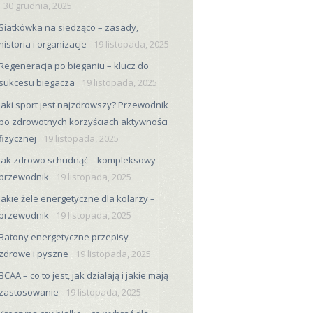
30 grudnia, 2025
Siatkówka na siedząco – zasady,
historia i organizacje
19 listopada, 2025
Regeneracja po bieganiu – klucz do
sukcesu biegacza
19 listopada, 2025
Jaki sport jest najzdrowszy? Przewodnik
po zdrowotnych korzyściach aktywności
fizycznej
19 listopada, 2025
Jak zdrowo schudnąć – kompleksowy
przewodnik
19 listopada, 2025
Jakie żele energetyczne dla kolarzy –
przewodnik
19 listopada, 2025
Batony energetyczne przepisy –
zdrowe i pyszne
19 listopada, 2025
BCAA – co to jest, jak działają i jakie mają
zastosowanie
19 listopada, 2025