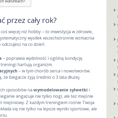
ych warunkach?
ć przez cały rok?
 coś więcej niż hobby – to inwestycja w zdrowie,
Systematyczny wysiłek wszechstronnie wzmacnia
 odczujesz na co dzień:
a
– poprawia wydolność i ogólną kondycję.
treningi hartują organizm.
acyjnych
– w tym chorób serca i nowotworów.
 że biegacze żyją średnio o 3 lata dłużej.
zych sposobów na
wymodelowanie sylwetki
i
Bieganie angażuje nie tylko nogi, ale też mięśnie
set mięśniowy. Z każdym treningiem rośnie Twoja
ekłada się nie tylko na lepsze wyniki sportowe, ale
ciu.