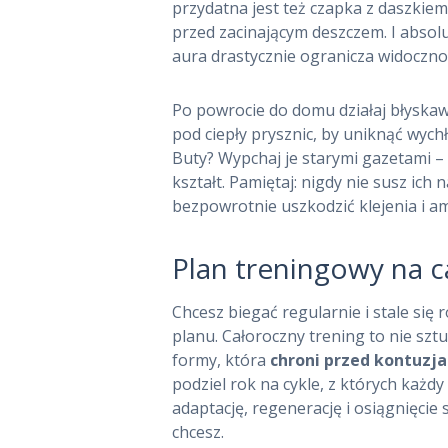
przydatna jest też czapka z daszkiem
przed zacinającym deszczem. I absol
aura drastycznie ogranicza widoczno
Po powrocie do domu działaj błyskaw
pod ciepły prysznic, by uniknąć wych
Buty? Wypchaj je starymi gazetami 
kształt. Pamiętaj: nigdy nie susz ic
bezpowrotnie uszkodzić klejenia i am
Plan treningowy na c
Chcesz biegać regularnie i stale si
planu. Całoroczny trening to nie szt
formy, która
chroni przed kontuzj
podziel rok na cykle, z których każd
adaptację, regenerację i osiągnięcie
chcesz.