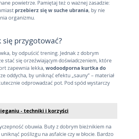
hane powietrze. Pamiętaj też o ważnej zasadzie:
hmiast
przebierz się w suche ubrania
, by nie
nia organizmu.
k się przygotować?
wka, by odpuścić trening. Jednak z dobrym
 stać się orzeźwiającym doświadczeniem, które
ort zapewnia lekka,
wodoodporna kurtka do
rze oddycha, by uniknąć efektu „sauny” – materiał
skutecznie odprowadzać pot. Pod spód wystarczy
eganiu - techniki i korzyści
zyczepność obuwia. Buty z dobrym bieżnikiem na
niknąć poślizgu na asfalcie czy w błocie. Bardzo