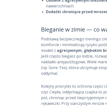
Obuwie z agresywnym bieżnik
nawierzchniach.
MAPA STRONY
Dodatki chroniące przed mroz
KONTAKT
Bieganie w zimie — co w
Podstawą bezpiecznego treningu zim
komforcie i minimalizują ryzyko pośli
modeli z
agresywnym, głębokim bi
Jeśli często biegasz po lodzie, rozw
nakładki antypoślizgowe. Wiele mare
(np. Gore-Tex), która utrzymuje stop
oddychać.
Kolejny priorytet to ochrona części c
szyi. Ciepła, oddychająca czapka to 
pot, chroniąc przed nieprzyjemnym
rękawiczki. Przy siarczystym mrozie 