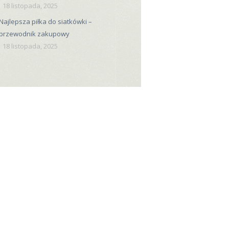
18 listopada, 2025
Najlepsza piłka do siatkówki –
przewodnik zakupowy
18 listopada, 2025