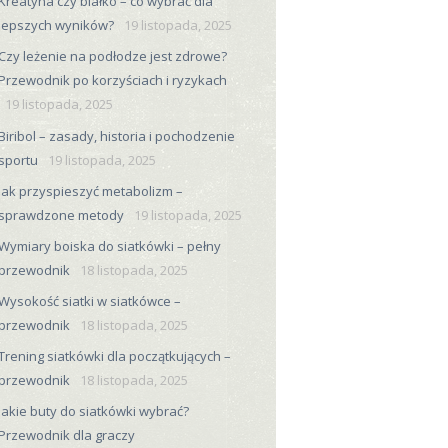
Kreatyna czy białko – co wybrać dla
lepszych wyników?
19 listopada, 2025
Czy leżenie na podłodze jest zdrowe?
Przewodnik po korzyściach i ryzykach
19 listopada, 2025
Biribol – zasady, historia i pochodzenie
sportu
19 listopada, 2025
Jak przyspieszyć metabolizm –
sprawdzone metody
19 listopada, 2025
Wymiary boiska do siatkówki – pełny
przewodnik
18 listopada, 2025
Wysokość siatki w siatkówce –
przewodnik
18 listopada, 2025
Trening siatkówki dla początkujących –
przewodnik
18 listopada, 2025
Jakie buty do siatkówki wybrać?
Przewodnik dla graczy