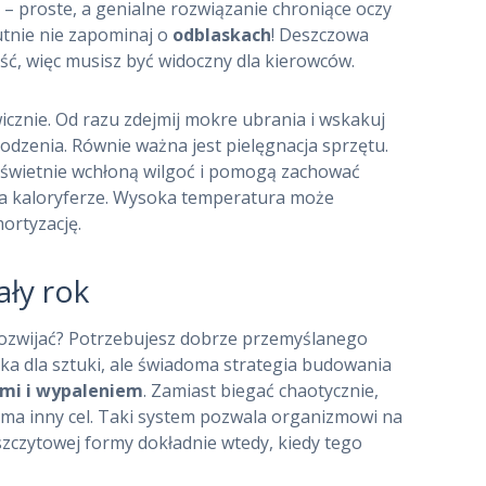
 – proste, a genialne rozwiązanie chroniące oczy
utnie nie zapominaj o
odblaskach
! Deszczowa
ść, więc musisz być widoczny dla kierowców.
icznie. Od razu zdejmij mokre ubrania i wskakuj
łodzenia. Równie ważna jest pielęgnacja sprzętu.
– świetnie wchłoną wilgoć i pomogą zachować
h na kaloryferze. Wysoka temperatura może
ortyzację.
ały rok
ę rozwijać? Potrzebujesz dobrze przemyślanego
uka dla sztuki, ale świadoma strategia budowania
ami i wypaleniem
. Zamiast biegać chaotycznie,
y ma inny cel. Taki system pozwala organizmowi na
 szczytowej formy dokładnie wtedy, kiedy tego