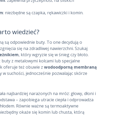
iem
: zapewnia przyczepność na śliskich
em
: niezbędne są czapka, rękawiczki i komin.
arto wiedzieć?
ą są odpowiednie buty. To one decydują o
zgnięcia się na zdradliwej nawierzchni. Szukaj
eżnikiem
, który wgryzie się w śnieg czy błoto.
aż buty z metalowymi kolcami lub specjalne
k oferuje też obuwie z
wodoodporną membraną
y w suchości, jednocześnie pozwalając skórze
iała najbardziej narażonych na mróz: głowy, dłoni i
podstawa – zapobiega utracie ciepła i odprowadza
 chłodem. Równie ważne są termoaktywne
niezbędny okaże się komin lub chusta, którą