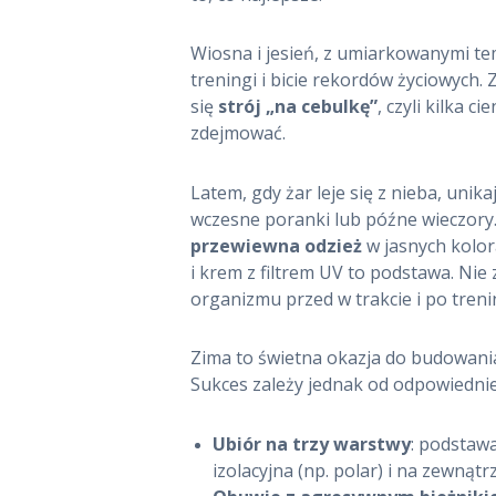
Wiosna i jesień, z umiarkowanymi te
treningi i bicie rekordów życiowych
się
strój „na cebulkę”
, czyli kilka 
zdejmować.
STRONA
Latem, gdy żar leje się z nieba, unik
wczesne poranki lub późne wieczor
GŁÓWNA
przewiewna odzież
w jasnych kolor
i krem z filtrem UV to podstawa. Ni
ROWERY
organizmu przed w trakcie i po treni
BIEGANIE
Zima to świetna okazja do budowania
PIŁKA NOŻNA
Sukces zależy jednak od odpowiednie
SIATKÓWKA
Ubiór na trzy warstwy
: podstaw
izolacyjna (np. polar) i na zewnąt
ZDROWIE