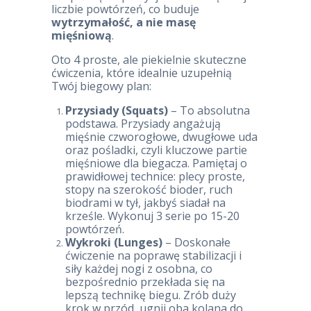
liczbie powtórzeń, co buduje
wytrzymałość, a nie masę
mięśniową
.
Oto 4 proste, ale piekielnie skuteczne
ćwiczenia, które idealnie uzupełnią
Twój biegowy plan:
Przysiady (Squats)
– To absolutna
podstawa. Przysiady angażują
mięśnie czworogłowe, dwugłowe uda
oraz pośladki, czyli kluczowe partie
mięśniowe dla biegacza. Pamiętaj o
prawidłowej technice: plecy proste,
stopy na szerokość bioder, ruch
biodrami w tył, jakbyś siadał na
krześle. Wykonuj 3 serie po 15-20
powtórzeń.
Wykroki (Lunges)
– Doskonałe
ćwiczenie na poprawę stabilizacji i
siły każdej nogi z osobna, co
bezpośrednio przekłada się na
lepszą technikę biegu. Zrób duży
krok w przód, ugnij oba kolana do