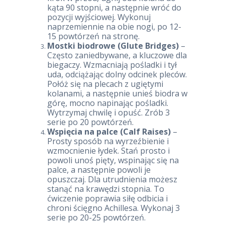
kąta 90 stopni, a następnie wróć do
pozycji wyjściowej. Wykonuj
naprzemiennie na obie nogi, po 12-
15 powtórzeń na stronę.
Mostki biodrowe (Glute Bridges)
–
Często zaniedbywane, a kluczowe dla
biegaczy. Wzmacniają pośladki i tył
uda, odciążając dolny odcinek pleców.
Połóż się na plecach z ugiętymi
kolanami, a następnie unieś biodra w
górę, mocno napinając pośladki.
Wytrzymaj chwilę i opuść. Zrób 3
serie po 20 powtórzeń.
Wspięcia na palce (Calf Raises)
–
Prosty sposób na wyrzeźbienie i
wzmocnienie łydek. Stań prosto i
powoli unoś pięty, wspinając się na
palce, a następnie powoli je
opuszczaj. Dla utrudnienia możesz
stanąć na krawędzi stopnia. To
ćwiczenie poprawia siłę odbicia i
chroni ścięgno Achillesa. Wykonaj 3
serie po 20-25 powtórzeń.