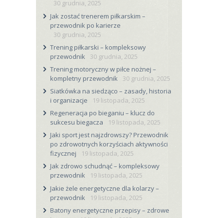
30 grudnia, 2025
Jak zostać trenerem piłkarskim –
przewodnik po karierze
30 grudnia, 2025
Trening piłkarski – kompleksowy
przewodnik
30 grudnia, 2025
Trening motoryczny w piłce nożnej –
kompletny przewodnik
30 grudnia, 2025
Siatkówka na siedząco – zasady, historia
i organizacje
19 listopada, 2025
Regeneracja po bieganiu – klucz do
sukcesu biegacza
19 listopada, 2025
Jaki sport jest najzdrowszy? Przewodnik
po zdrowotnych korzyściach aktywności
fizycznej
19 listopada, 2025
Jak zdrowo schudnąć – kompleksowy
przewodnik
19 listopada, 2025
Jakie żele energetyczne dla kolarzy –
przewodnik
19 listopada, 2025
Batony energetyczne przepisy – zdrowe