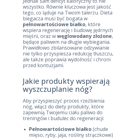
Jednak sam deficyt kaloryczny to nie
wszystko. Równie kluczowa jest jakość
tego, co ląduje na Twoim talerzu. Dieta
biegacza musi być bogata w
pełnowartościowe białko
, które
wspiera regenerację i budowę jędrnych
mięśni, oraz w
węglowodany złożone
,
będące paliwem na długie wybiegania.
Prawidłowo zbilansowane odżywianie
nie tylko przyspiesza redukcję tłuszczu,
ale także poprawia wydolność i chroni
przed kontuzjami.
Jakie produkty wspierają
wyszczuplanie nóg?
Aby przyspieszyć proces rzeźbienia
nóg, włącz do diety produkty, które
zapewnią Twojemu ciału paliwo do
treningów i budulec do regeneracji:
Pełnowartościowe białko
(chude
mięso, ryby, jaja, rośliny strączkowe)