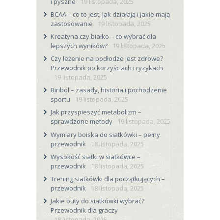
i pyszne
19 listopada, 2025
BCAA – co to jest, jak działają i jakie mają
zastosowanie
19 listopada, 2025
Kreatyna czy białko – co wybrać dla
lepszych wyników?
19 listopada, 2025
Czy leżenie na podłodze jest zdrowe?
Przewodnik po korzyściach i ryzykach
19 listopada, 2025
Biribol – zasady, historia i pochodzenie
sportu
19 listopada, 2025
Jak przyspieszyć metabolizm –
sprawdzone metody
19 listopada, 2025
Wymiary boiska do siatkówki – pełny
przewodnik
18 listopada, 2025
Wysokość siatki w siatkówce –
przewodnik
18 listopada, 2025
Trening siatkówki dla początkujących –
przewodnik
18 listopada, 2025
Jakie buty do siatkówki wybrać?
Przewodnik dla graczy
18 listopada, 2025