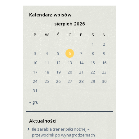
Kalendarz wpisów
sierpień 2026
P
W
Ś
C
P
S
N
1
2
3
4
5
6
7
8
9
10
11
12
13
14
15
16
17
18
19
20
21
22
23
24
25
26
27
28
29
30
31
« gru
Aktualności
Ile zarabia trener piłki nożnej –
przewodnik po wynagrodzeniach