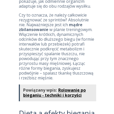
pokazuje, jak odmiennie organizm
adaptuje się do obu rodzajów wysiłku.
Czy to oznacza, że należy całkowicie
rezygnować ze sprintów? Absolutnie
nie. Najważniejsze jest ich
mądre
zbilansowanie
w planie treningowym.
Włączenie krótkich, dynamicznych
odcinków do dłuższego biegu (w formie
interwałów lub przebieżek) potrafi
skutecznie podkręcić metabolizm i
przyspieszyć spalanie tłuszczu, nie
powodując przy tym znacznego
przyrostu masy mięśniowej. Łącząc
różne formy biegania, zyskujesz
podwójnie – spalasz tkankę tłuszczową
i rzeźbisz mięśnie.
Powiązany wpis:
Rolowanie po
bieganiu - techniki i korzyści
Dieta a efekty biegania