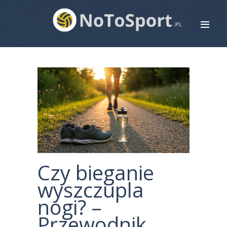
STRONA GŁÓWNA
ROWERY
BIEGANIE
PIŁKA NOŻNA
SIATKÓWKA
ZDROWIE
MAPA STRONY
Czy bieganie
KONTAKT
wyszczupla
nogi? –
Przewodnik