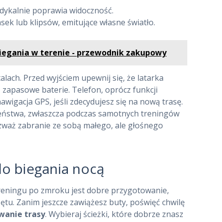
adykalnie poprawia widoczność.
ek lub klipsów, emitujące własne światło.
biegania w terenie - przewodnik zakupowy
alach. Przed wyjściem upewnij się, że latarka
 zapasowe baterie. Telefon, oprócz funkcji
wigacja GPS, jeśli zdecydujesz się na nową trasę.
eństwa, zwłaszcza podczas samotnych treningów
zważ zabranie ze sobą małego, ale głośnego
do biegania nocą
reningu po zmroku jest dobre przygotowanie,
tu. Zanim jeszcze zawiążesz buty, poświęć chwilę
wanie trasy
. Wybieraj ścieżki, które dobrze znasz