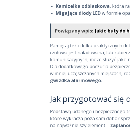
Kamizelka odblaskowa
, która r
MAPA STRONY
Migające diody LED
w formie opas
KONTAKT
Powiązany wpis:
Jakie buty do 
Pamiętaj też o kilku praktycznych det
czołowa jest naładowana, lub zabierz
komunikacyjnych, może służyć jako na
Dla dodatkowego poczucia bezpiecz
w mniej uczęszczanych miejscach, ro
gwizdka alarmowego
.
Jak przygotować się 
Podstawą udanego i bezpiecznego t
które wykracza poza sam dobór sprzę
na najważniejszy element –
zaplano