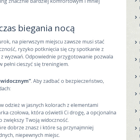
ing znacznie bardziej komfortowym i mniej
zas biegania nocą
rok, na pierwszym miejscu zawsze musi stać
zność, ryzyko potknięcia się czy spotkanie z
re z wyzwań. Odpowiednie przygotowanie pozwala
 pełni cieszyć się treningiem.
ć widocznym”
. Aby zadbać o bezpieczeństwo,
dach:
 w odzież w jasnych kolorach z elementami
rka czołowa, która oświetli Ci drogę, a opcjonalna
o zwiększy Twoją widoczność.
tóre dobrze znasz i które są przynajmniej
dnych, niepewnych miejsc.