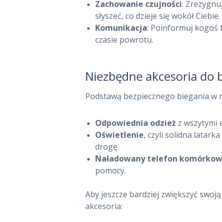
Zachowanie czujności
: Zrezygnu
słyszeć, co dzieje się wokół Ciebie.
Komunikacja
: Poinformuj kogoś 
czasie powrotu.
Niezbędne akcesoria do 
STRONA
Podstawą bezpiecznego biegania w no
GŁÓWNA
Odpowiednia odzież
z wszytymi 
ROWERY
Oświetlenie
, czyli solidna latar
drogę.
BIEGANIE
Naładowany telefon komórkow
pomocy.
PIŁKA NOŻNA
Aby jeszcze bardziej zwiększyć swoj
SIATKÓWKA
akcesoria:
ZDROWIE