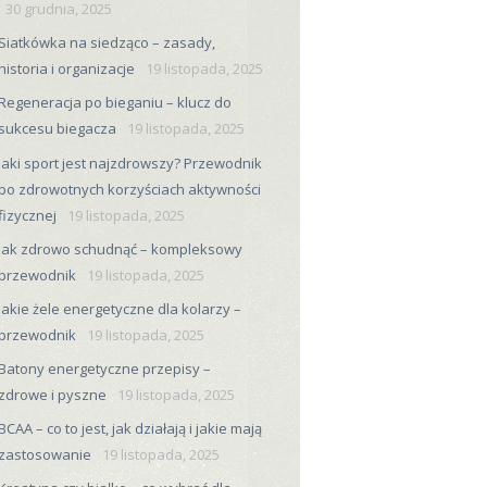
30 grudnia, 2025
Siatkówka na siedząco – zasady,
historia i organizacje
19 listopada, 2025
Regeneracja po bieganiu – klucz do
sukcesu biegacza
19 listopada, 2025
Jaki sport jest najzdrowszy? Przewodnik
po zdrowotnych korzyściach aktywności
fizycznej
19 listopada, 2025
Jak zdrowo schudnąć – kompleksowy
przewodnik
19 listopada, 2025
Jakie żele energetyczne dla kolarzy –
przewodnik
19 listopada, 2025
Batony energetyczne przepisy –
zdrowe i pyszne
19 listopada, 2025
BCAA – co to jest, jak działają i jakie mają
zastosowanie
19 listopada, 2025