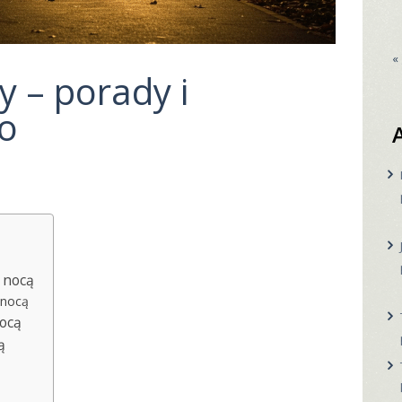
«
y – porady i
o
 nocą
 nocą
nocą
ą