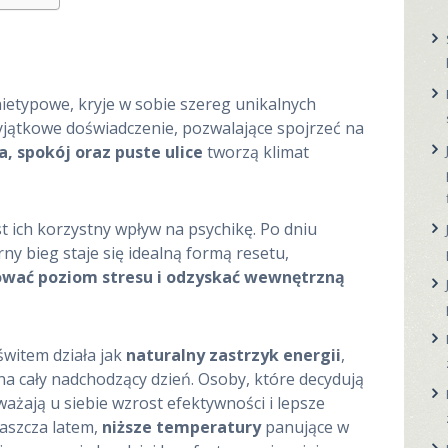
nietypowe, kryje w sobie szereg unikalnych
 wyjątkowe doświadczenie, pozwalające spojrzeć na
a, spokój oraz puste ulice
tworzą klimat
t ich korzystny wpływ na psychikę. Po dniu
y bieg staje się idealną formą resetu,
ować poziom stresu i odzyskać wewnętrzną
świtem działa jak
naturalny zastrzyk energii
,
a cały nadchodzący dzień. Osoby, które decydują
ważają u siebie wzrost efektywności i lepsze
łaszcza latem,
niższe temperatury
panujące w