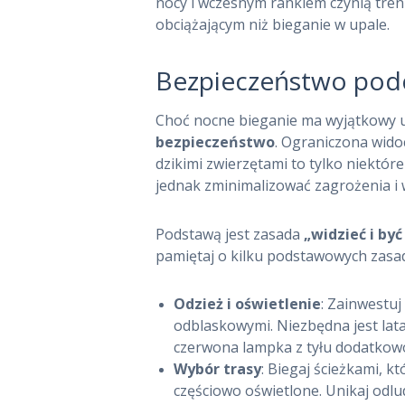
nocy i wczesnym rankiem czynią tren
obciążającym niż bieganie w upale.
Bezpieczeństwo podc
Choć nocne bieganie ma wyjątkowy u
bezpieczeństwo
. Ograniczona widoc
dzikimi zwierzętami to tylko niektó
jednak zminimalizować zagrożenia i w
Podstawą jest zasada
„widzieć i by
pamiętaj o kilku podstawowych zasa
Odzież i oświetlenie
: Zainwestuj
odblaskowymi. Niezbędna jest lata
czerwona lampka z tyłu dodatkow
Wybór trasy
: Biegaj ścieżkami, k
częściowo oświetlone. Unikaj odlu