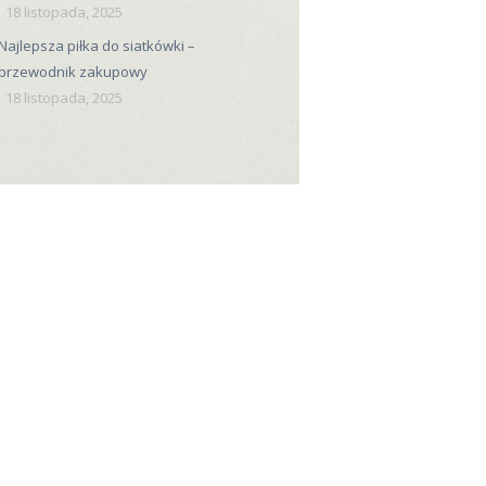
18 listopada, 2025
Najlepsza piłka do siatkówki –
przewodnik zakupowy
18 listopada, 2025