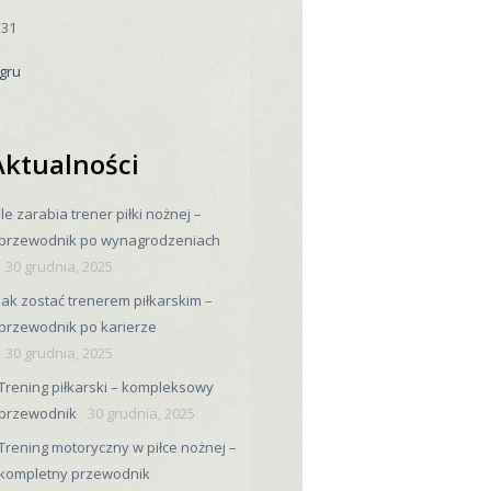
31
 gru
Aktualności
Ile zarabia trener piłki nożnej –
przewodnik po wynagrodzeniach
30 grudnia, 2025
Jak zostać trenerem piłkarskim –
przewodnik po karierze
30 grudnia, 2025
Trening piłkarski – kompleksowy
przewodnik
30 grudnia, 2025
Trening motoryczny w piłce nożnej –
kompletny przewodnik