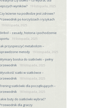
Kreatyna czy białko – co wybrać dla
lepszych wyników?
19 listopada, 2025
Czy leżenie na podłodze jest zdrowe?
Przewodnik po korzyściach i ryzykach
19 listopada, 2025
Biribol – zasady, historia i pochodzenie
sportu
19 listopada, 2025
Jak przyspieszyć metabolizm –
sprawdzone metody
19 listopada, 2025
Wymiary boiska do siatkówki – pełny
przewodnik
18 listopada, 2025
Wysokość siatki w siatkówce –
przewodnik
18 listopada, 2025
Trening siatkówki dla początkujących –
przewodnik
18 listopada, 2025
Jakie buty do siatkówki wybrać?
Przewodnik dla graczy